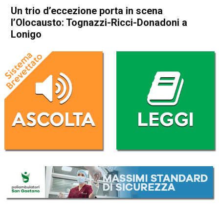
Un trio d’eccezione porta in scena
l’Olocausto: Tognazzi-Ricci-Donadoni a
Lonigo
Home
Arzignano
Lonigo
Cultura e spettacoli
In Evidenza
Arzignano
Lonigo
Un trio d’eccezione porta in
scena l’Olocausto: Tognazzi-
Ricci-Donadoni a Lonigo
Da
Omar Dal Maso
14 Marzo 2018
(aggiornato il
14 Marzo 2018 14:45
)
ASCOLTA L'AUDIO