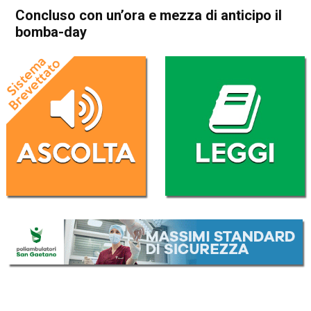
Concluso con un’ora e mezza di anticipo il
bomba-day
Home
Arzignano
Montebello Vicentino
Cronaca
In Evidenza
Arzignano
Montebello Vicentino
Concluso con un’ora e mezza
di anticipo il bomba-day
Da
Redazione
15 Dicembre 2024
(aggiornato il
15 Dicembre 2024 23:12
)
ASCOLTA L'AUDIO
Lettore
00:00
00:00