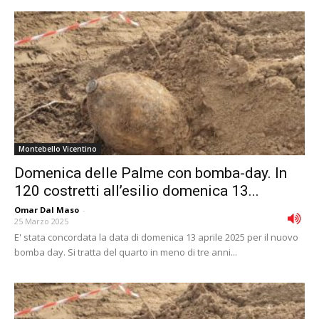
Montebello Vicentino
Domenica delle Palme con bomba-day. In
120 costretti all’esilio domenica 13...
Omar Dal Maso
-
25 Marzo 2025
E' stata concordata la data di domenica 13 aprile 2025 per il nuovo
bomba day. Si tratta del quarto in meno di tre anni...