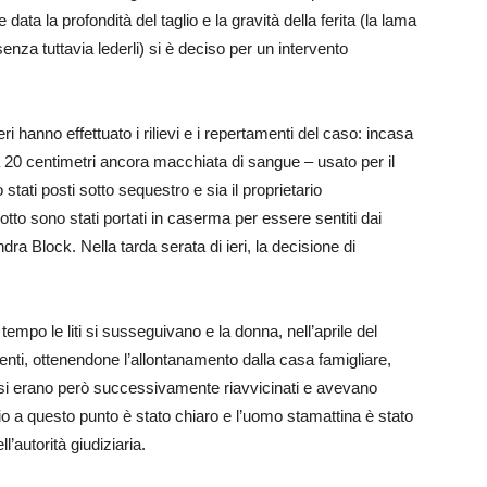
ta la profondità del taglio e la gravità della ferita (la lama
 senza tuttavia lederli) si è deciso per un intervento
ri hanno effettuato i rilievi e i repertamenti del caso: incasa
da 20 centimetri ancora macchiata di sangue – usato per il
stati posti sotto sequestro e sia il proprietario
tto sono stati portati in caserma per essere sentiti dai
dra Block. Nella tarda serata di ieri, la decisione di
 tempo le liti si susseguivano e la donna, nell’aprile del
nti, ottenendone l’allontanamento dalla casa famigliare,
e si erano però successivamente riavvicinati e avevano
rio a questo punto è stato chiaro e l’uomo stamattina è stato
’autorità giudiziaria.