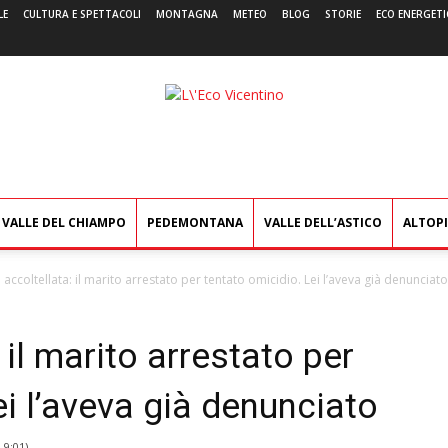
LE
CULTURA E SPETTACOLI
MONTAGNA
METEO
BLOG
STORIE
ECO ENERGETI
L'Eco
Vicentino
VALLE DEL CHIAMPO
PEDEMONTANA
VALLE DELL’ASTICO
ALTOP
accoltellata: il marito arrestato per tentato omicidio. Lei l’aveva già denunciato
il marito arrestato per
ei l’aveva già denunciato
 9:01
)