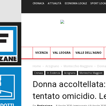
CRONACA
ATTUALITÀ
ECONOMIA LOCALE
SPORT LOCA
VICENZA
VAL LEOGRA
VALLE DELL’AGNO
Home
Arzignano
Montecchio Maggiore
Donna 
Cronaca
In Evidenza
Arzignano
Montecchio Maggiore
Donna accoltellata: 
tentato omicidio. L
Da
Redazione
-
8 Aprile 2020
(aggiornato il
9 Aprile 2020