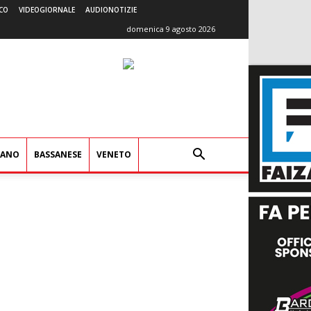
CO
VIDEOGIORNALE
AUDIONOTIZIE
domenica 9 agosto 2026
IANO
BASSANESE
VENETO