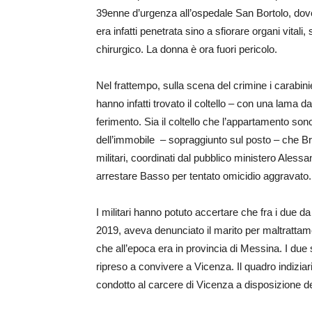
39enne d’urgenza all’ospedale San Bortolo, dove da
era infatti penetrata sino a sfiorare organi vitali,
chirurgico. La donna è ora fuori pericolo.
Nel frattempo, sulla scena del crimine i carabinie
hanno infatti trovato il coltello – con una lama 
ferimento. Sia il coltello che l’appartamento sono 
dell’immobile – sopraggiunto sul posto – che Bro
militari, coordinati dal pubblico ministero Alessan
arrestare Basso per tentato omicidio aggravato.
I militari hanno potuto accertare che fra i due da
2019, aveva denunciato il marito per maltrattame
che all’epoca era in provincia di Messina. I du
ripreso a convivere a Vicenza. Il quadro indizia
condotto al carcere di Vicenza a disposizione dell