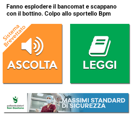
Fanno esplodere il bancomat e scappano
con il bottino. Colpo allo sportello Bpm
Home
Arzignano
Montorso
Cronaca
In Evidenza
Arzignano
Montorso
Fanno esplodere il bancomat
e scappano con il bottino.
Colpo allo sportello Bpm
Da
Omar Dal Maso
22 Agosto 2020
(aggiornato il
22 Agosto 2020 18:52
)
ASCOLTA L'AUDIO