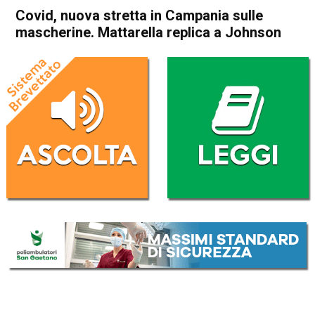
Covid, nuova stretta in Campania sulle
mascherine. Mattarella replica a Johnson
Home
Cronaca Italia
Cronaca Italia
Covid, nuova stretta in
Campania sulle mascherine.
Mattarella replica a Johnson
Da
Redazione Nazionale
24 Settembre 2020
(aggiornato il
24 Settembre 2020 19:30
)
ASCOLTA L'AUDIO