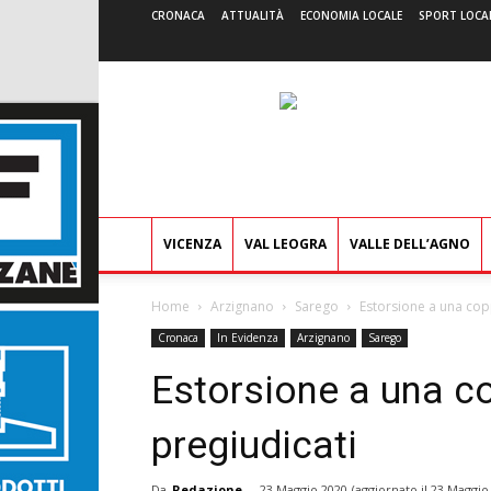
CRONACA
ATTUALITÀ
ECONOMIA LOCALE
SPORT LOCA
VICENZA
VAL LEOGRA
VALLE DELL’AGNO
Home
Arzignano
Sarego
Estorsione a una copp
Cronaca
In Evidenza
Arzignano
Sarego
Estorsione a una co
pregiudicati
Da
Redazione
-
23 Maggio 2020
(aggiornato il
23 Maggio 