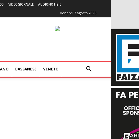
CO
VIDEOGIORNALE
AUDIONOTIZIE
venerdì 7 agosto 2026
IANO
BASSANESE
VENETO