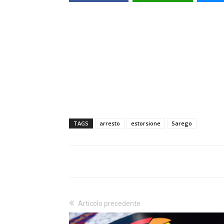
TAGS
arresto
estorsione
Sarego
Articolo precedente