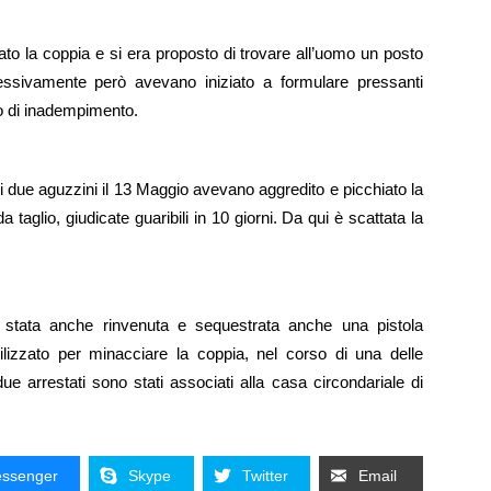
tato la coppia e si era proposto di trovare all’uomo un posto
essivamente però avevano iniziato a formulare pressanti
so di inadempimento.
e i due aguzzini il 13 Maggio avevano aggredito e picchiato la
 taglio, giudicate guaribili in 10 giorni. Da qui è scattata la
è stata anche rinvenuta e sequestrata anche una pistola
ilizzato per minacciare la coppia, nel corso di una delle
 due arrestati sono stati associati alla casa circondariale di
ssenger
Skype
Twitter
Email