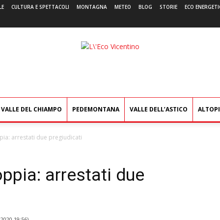
LE
CULTURA E SPETTACOLI
MONTAGNA
METEO
BLOG
STORIE
ECO ENERGETI
L'Eco
Vicentino
VALLE DEL CHIAMPO
PEDEMONTANA
VALLE DELL’ASTICO
ALTOP
ia: arrestati due pregiudicati
ppia: arrestati due
2020 19:56
)