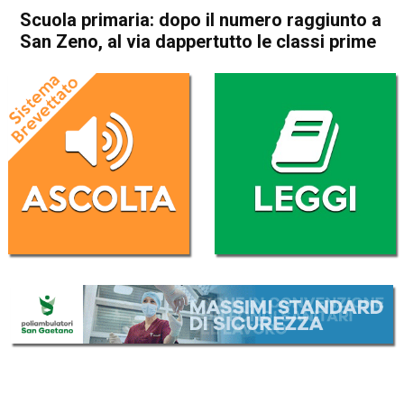
Scuola primaria: dopo il numero raggiunto a
San Zeno, al via dappertutto le classi prime
Home
Arzignano
Arzignano
Attualità
In Evidenza
Scuola primaria: dopo il
numero raggiunto a San
Zeno, al via dappertutto le
classi prime
Da
Redazione
5 Aprile 2023
(aggiornato il
5 Aprile 2023 19:38
)