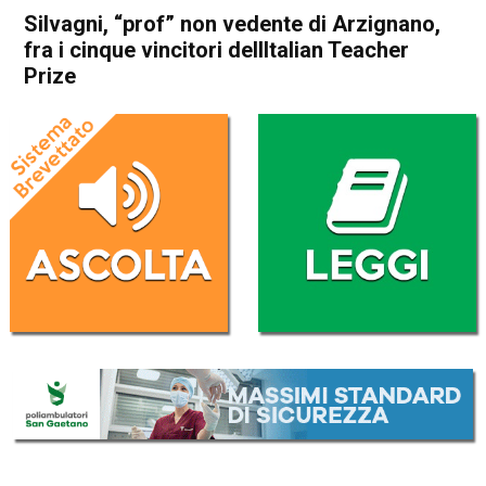
Silvagni, “prof” non vedente di Arzignano,
fra i cinque vincitori dellItalian Teacher
Prize
Home
Arzignano
Arzignano
Attualità
In Evidenza
Silvagni, “prof” non vedente di
Arzignano, fra i cinque
vincitori dellItalian Teacher
Prize
Da
Mariagrazia Bonollo
18 Marzo 2017
(aggiornato il
18 Marzo 2017 18:23
)