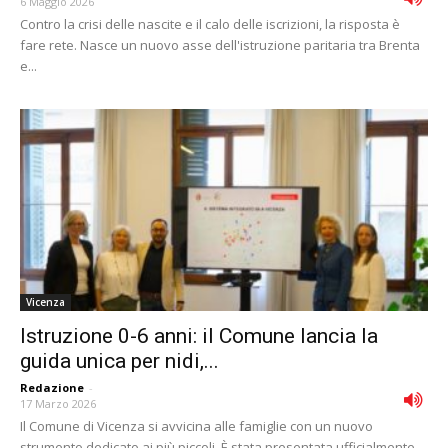
6 Maggio 2026
Contro la crisi delle nascite e il calo delle iscrizioni, la risposta è
fare rete. Nasce un nuovo asse dell'istruzione paritaria tra Brenta
e...
Vicenza
Istruzione 0-6 anni: il Comune lancia la
guida unica per nidi,...
Redazione
-
17 Marzo 2026
Il Comune di Vicenza si avvicina alle famiglie con un nuovo
strumento dedicato ai più piccoli. È stata presentata ufficialmente