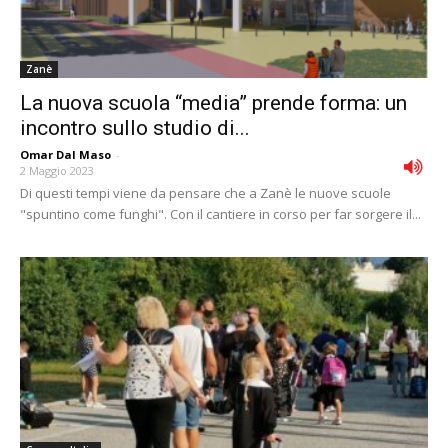
Zanè
La nuova scuola “media” prende forma: un
incontro sullo studio di...
Omar Dal Maso
-
2 Maggio 2023
Di questi tempi viene da pensare che a Zanè le nuove scuole
"spuntino come funghi". Con il cantiere in corso per far sorgere il...