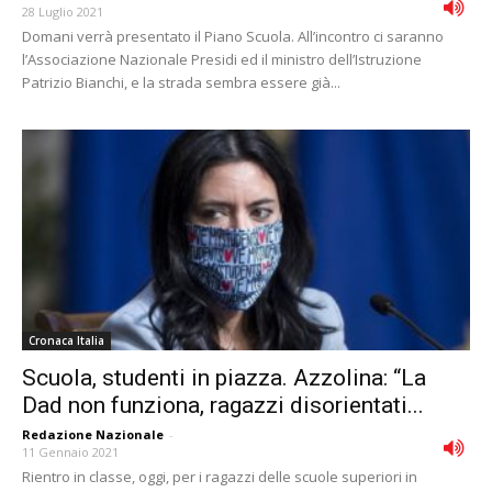
28 Luglio 2021
Domani verrà presentato il Piano Scuola. All’incontro ci saranno
l’Associazione Nazionale Presidi ed il ministro dell’Istruzione
Patrizio Bianchi, e la strada sembra essere già...
Cronaca Italia
Scuola, studenti in piazza. Azzolina: “La
Dad non funziona, ragazzi disorientati...
Redazione Nazionale
-
11 Gennaio 2021
Rientro in classe, oggi, per i ragazzi delle scuole superiori in