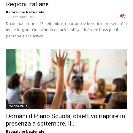
Regioni italiane
Redazione Nazionale
-
12 Settembre 2021
Da domani, lunedì 13 settembre, ripartono le lezioni ‘in presenza’ in
molte Regioni. Quest’anno ci sarà l’obbligo di Green Pass per il
personale scolastico,...
Politica Italia
Domani il Piano Scuola, obiettivo riaprire in
presenza a settembre. Il...
Redazione Nazionale
-