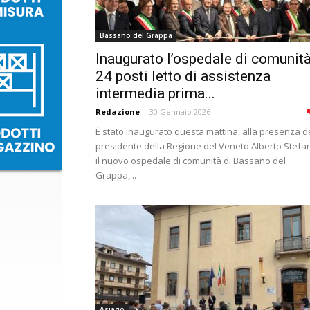
Bassano del Grappa
Inaugurato l’ospedale di comunità
24 posti letto di assistenza
intermedia prima...
Redazione
-
30 Gennaio 2026
È stato inaugurato questa mattina, alla presenza d
presidente della Regione del Veneto Alberto Stefan
il nuovo ospedale di comunità di Bassano del
Grappa,...
Asiago