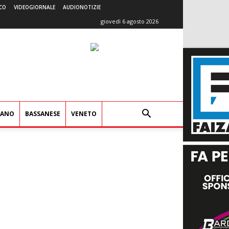
CO
VIDEOGIORNALE
AUDIONOTIZIE
giovedì 6 agosto 2026
IANO
BASSANESE
VENETO