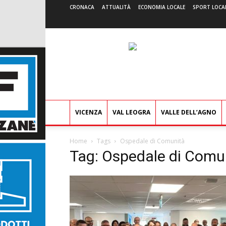
CRONACA
ATTUALITÀ
ECONOMIA LOCALE
SPORT LOCA
VICENZA
VAL LEOGRA
VALLE DELL’AGNO
Home
Tags
Ospedale di Comunità
Tag: Ospedale di Comu