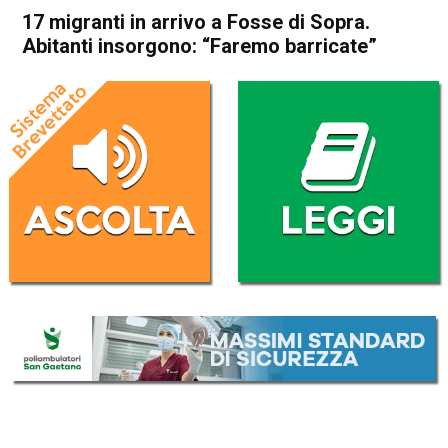
17 migranti in arrivo a Fosse di Sopra.
Abitanti insorgono: “Faremo barricate”
Home
Asiago
Enego
Attualità
Asiago
Enego
In Evidenza
17 migranti in arrivo a Fosse
di Sopra. Abitanti insorgono:
“Faremo barricate”
Da
Federico Pozzer
18 Dicembre 2017
(aggiornato il
18 Dicembre 2017 20:01
)
ASCOLTA L'AUDIO