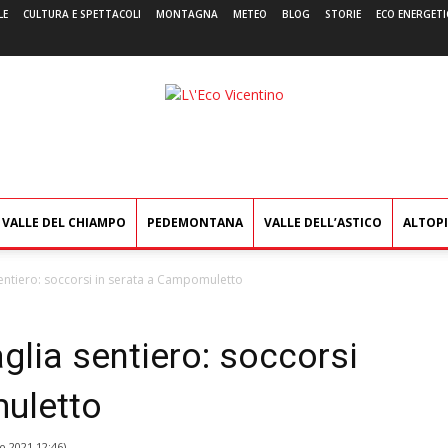
LE
CULTURA E SPETTACOLI
MONTAGNA
METEO
BLOG
STORIE
ECO ENERGETI
L'Eco
Vicentino
VALLE DEL CHIAMPO
PEDEMONTANA
VALLE DELL’ASTICO
ALTOP
entiero: soccorsi in serata a Campomuletto
lia sentiero: soccorsi
uletto
o 2021 12:46
)