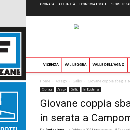
CRONACA
ATTUALITÀ
ECONOMIA LOCALE
SPORT LOCA
VICENZA
VAL LEOGRA
VALLE DELL’AGNO
Home
Asiago
Gallio
Giovane coppia sbaglia s
Cronaca
Asiago
Gallio
In Evidenza
Giovane coppia sbag
in serata a Campom
Da
Redazione
-
4 Febbraio 2021
(aggiornato il
5 Febbrai