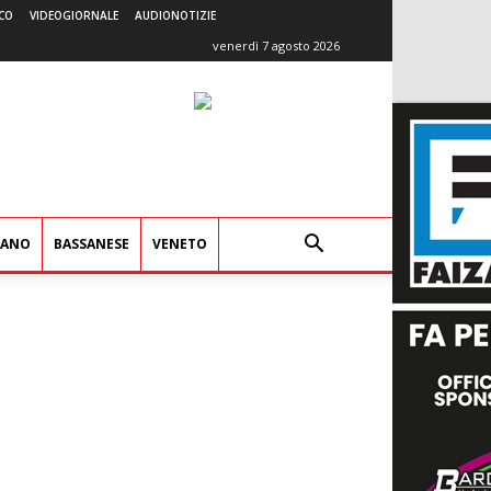
CO
VIDEOGIORNALE
AUDIONOTIZIE
venerdì 7 agosto 2026
IANO
BASSANESE
VENETO