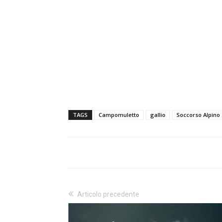
TAGS
Campomuletto
gallio
Soccorso Alpino
Articolo precedente