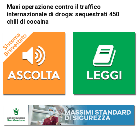
Maxi operazione contro il traffico
internazionale di droga: sequestrati 450
chili di cocaina
Home
Vicenza
Cronaca
In Evidenza
Vicenza
Maxi operazione contro il
traffico internazionale di
droga: sequestrati 450 chili di
cocaina
Da
Redazione
4 Febbraio 2021
(aggiornato il
5 Febbraio 2021 15:18
)