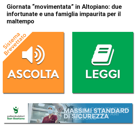
Giornata “movimentata” in Altopiano: due
infortunate e una famiglia impaurita per il
maltempo
Home
Asiago
Asiago
Cronaca
In Evidenza
Noventa Vicentina
Giornata “movimentata” in
Altopiano: due infortunate e
una famiglia impaurita per il
maltempo
Da
Omar Dal Maso
24 Luglio 2025
(aggiornato il
24 Luglio 2025 19:39
)