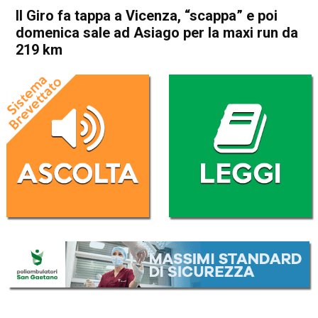
Il Giro fa tappa a Vicenza, “scappa” e poi
domenica sale ad Asiago per la maxi run da
219 km
Home
Asiago
Asiago
Bassano del Grappa
Enego
Foza
Gallio
In Evidenza
Romano d'Ezzelino
Il Giro fa tappa a Vicenza,
“scappa” e poi domenica sale
ad Asiago per la maxi run da
219 km
Da
Omar Dal Maso
21 Maggio 2025
(aggiornato il
22 Maggio 2025 11:31
)