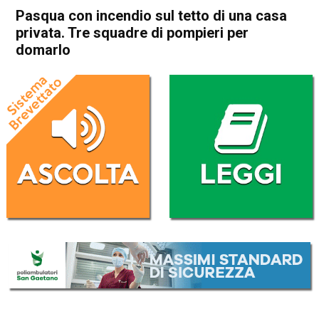
Pasqua con incendio sul tetto di una casa
privata. Tre squadre di pompieri per
domarlo
Home
Asiago
Asiago
Cronaca
In Evidenza
Pasqua con incendio sul tetto
di una casa privata. Tre
squadre di pompieri per
domarlo
Da
Omar Dal Maso
21 Aprile 2025
(aggiornato il
21 Aprile 2025 16:47
)