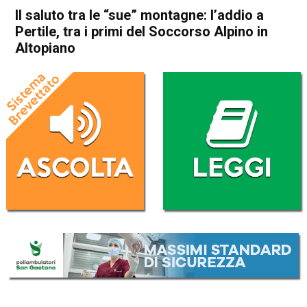
Il saluto tra le “sue” montagne: l’addio a
Pertile, tra i primi del Soccorso Alpino in
Altopiano
Home
Asiago
Asiago
Cronaca
In Evidenza
Il saluto tra le “sue”
montagne: l’addio a Pertile,
tra i primi del Soccorso
Alpino in Altopiano
Da
Omar Dal Maso
11 Aprile 2025
(aggiornato il
11 Aprile 2025 19:47
)