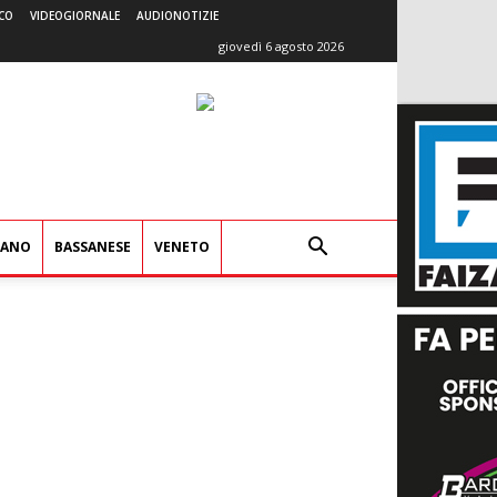
CO
VIDEOGIORNALE
AUDIONOTIZIE
giovedì 6 agosto 2026
IANO
BASSANESE
VENETO