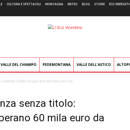
LE
CULTURA E SPETTACOLI
MONTAGNA
METEO
BLOG
STORIE
ECO ENERGETI
L'Eco
Vicentino
VALLE DEL CHIAMPO
PEDEMONTANA
VALLE DELL’ASTICO
ALTOP
o: Fiamme Gialle recuperano 60 mila euro da...
nza senza titolo:
perano 60 mila euro da