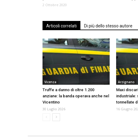
2 Ottobre 2020
Articoli correlati
Di più dello stesso autore
Vicenza
Arzignano
Truffe a danno di oltre 1.200
Maxi discari
anziane: la banda operava anche nel
industriale:
Vicentino
tonnellate di 
30 Luglio 2026
16 Giugno 20