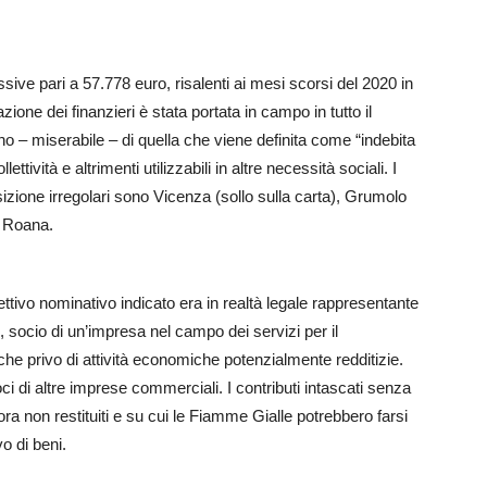
ssive pari a 57.778 euro, risalenti ai mesi scorsi del 2020 in
ione dei finanzieri è stata portata in campo in tutto il
eno – miserabile – di quella che viene definita come “indebita
ettività e altrimenti utilizzabili in altre necessità sociali. I
sizione irregolari sono Vicenza (sollo sulla carta), Grumolo
 Roana.
fettivo nominativo indicato era in realtà legale rappresentante
re, socio di un’impresa nel campo dei servizi per il
he privo di attività economiche potenzialmente redditizie.
o soci di altre imprese commerciali. I contributi intascati senza
ra non restituiti e su cui le Fiamme Gialle potrebbero farsi
o di beni.