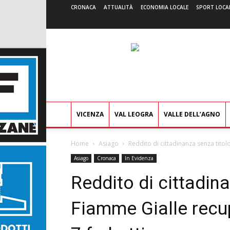
CRONACA
ATTUALITÀ
ECONOMIA LOCALE
SPORT LOCA
VICENZA
VAL LEOGRA
VALLE DELL’AGNO
Home
Asiago
Reddito di cittadinanza senza titol
Asiago
Cronaca
In Evidenza
Reddito di cittadina
Fiamme Gialle recu