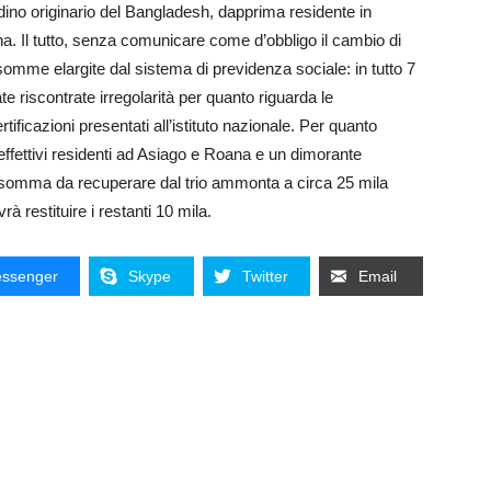
tadino originario del Bangladesh, dapprima residente in
na. Il tutto, senza comunicare come d’obbligo il cambio di
somme elargite dal sistema di previdenza sociale: in tutto 7
ate riscontrate irregolarità per quanto riguarda le
tificazioni presentati all’istituto nazionale. Per quanto
e effettivi residenti ad Asiago e Roana e un dimorante
 la somma da recuperare dal trio ammonta a circa 25 mila
 restituire i restanti 10 mila.
ssenger
Skype
Twitter
Email