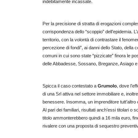
indebitamente incassate.
Per la precisione di stratta di erogazioni comple
corrispondenza dello “scoppio” dell’epidemia. L’az
territorio, con la volontà di contrastare il fenom
percezione di fondi”, ai danni dello Stato, della coll
comuni in cui sono state “pizzicate” finora le po
delle Abbadesse, Sossano, Breganze, Asiago e
Spicca il caso contestato a
Grumolo
, dove l’ef
di una Srl attiva nel settore immobiliare e, inolt
benessere. Insomma, un imprenditore tutt’altro c
Al pari dei familiari, risultati anch’essi titolari 
titolo ammonterebbero quindi a 16 mila euro, fino
rivalere con una proposta di sequestro preventiv