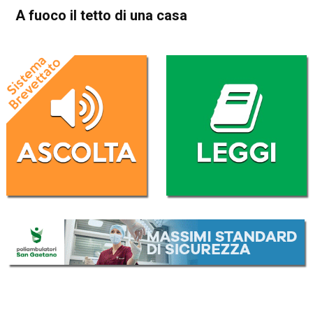
A fuoco il tetto di una casa
Home
Asiago
Roana
Cronaca
In Evidenza
Asiago
Roana
A fuoco il tetto di una casa
Da
Redazione
7 Aprile 2019
(aggiornato il
7 Aprile 2019 12:59
)
ASCOLTA L'AUDIO
Lettore
00:00
00:00
Audio