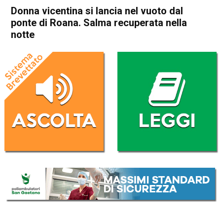
Donna vicentina si lancia nel vuoto dal
ponte di Roana. Salma recuperata nella
notte
Home
Asiago
Roana
Cronaca
Vicenza
Dueville
In Evidenza
Asiago
Roana
Donna vicentina si lancia nel
vuoto dal ponte di Roana.
Salma recuperata nella notte
Da
Omar Dal Maso
9 Settembre 2022
(aggiornato il
9 Settembre 2022 16:53
)
ASCOLTA L'AUDIO