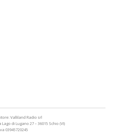
itore: Valliland Radio srl
a Lago di Lugano 27 – 36015 Schio (VI)
Iva 03945720245