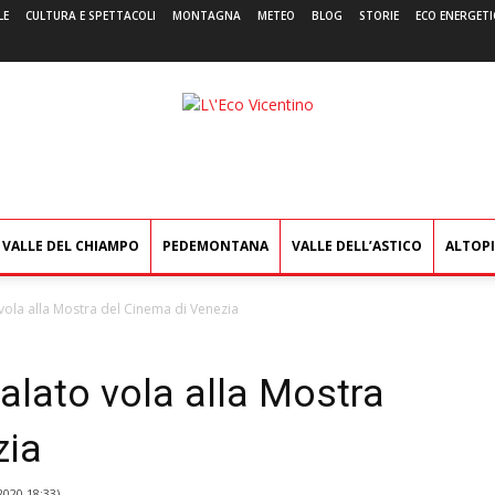
LE
CULTURA E SPETTACOLI
MONTAGNA
METEO
BLOG
STORIE
ECO ENERGETI
L'Eco
Vicentino
VALLE DEL CHIAMPO
PEDEMONTANA
VALLE DELL’ASTICO
ALTOP
 vola alla Mostra del Cinema di Venezia
 alato vola alla Mostra
zia
2020 18:33
)