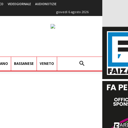
CO
VIDEOGIORNALE
AUDIONOTIZIE
giovedì 6 agosto 2026
IANO
BASSANESE
VENETO