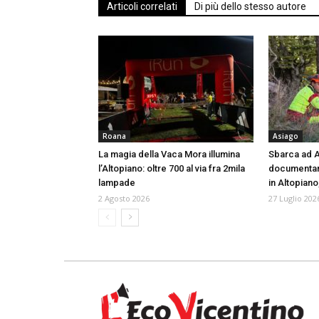
Articoli correlati
Di più dello stesso autore
Roana
Asiago
La magia della Vaca Mora illumina
Sbarca ad As
l’Altopiano: oltre 700 al via fra 2mila
documentari
lampade
in Altopiano
2 Agosto 2026
27 Luglio 202