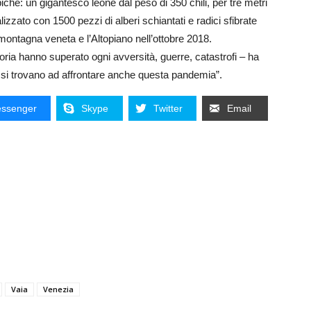
iche: un gigantesco leone dal peso di 350 chili, per tre metri
izzato con 1500 pezzi di alberi schiantati e radici sfibrate
 montagna veneta e l’Altopiano nell’ottobre 2018.
toria hanno superato ogni avversità, guerre, catastrofi – ha
a si trovano ad affrontare anche questa pandemia”.
ssenger
Skype
Twitter
Email
Vaia
Venezia