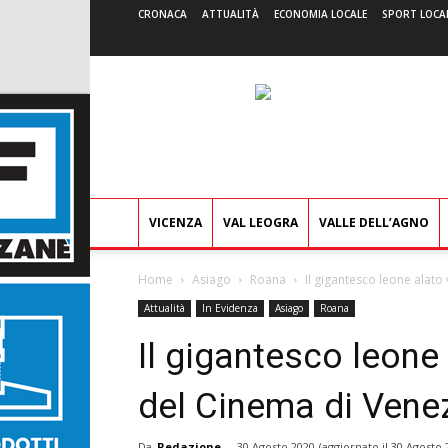
CRONACA
ATTUALITÀ
ECONOMIA LOCALE
SPORT LOCA
VICENZA
VAL LEOGRA
VALLE DELL’AGNO
Home
Asiago
Roana
Il gigantesco leone alato
Attualità
In Evidenza
Asiago
Roana
Il gigantesco leone
del Cinema di Vene
Da
Redazione
-
30 Agosto 2020
(aggiornato il
30 Agosto 