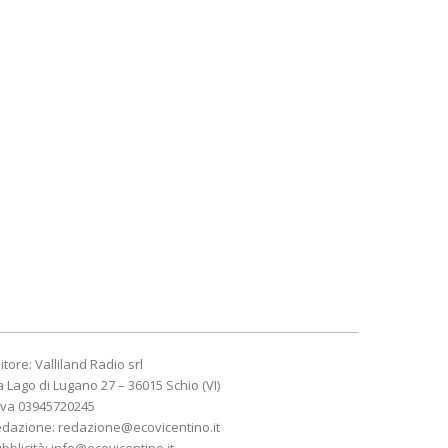
itore: Valliland Radio srl
a Lago di Lugano 27 – 36015 Schio (VI)
Iva 03945720245
edazione:
redazione@ecovicentino.it