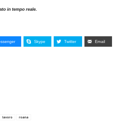
nato in tempo reale.
ssenger
Skype
Twitter
Email
lavoro
roana