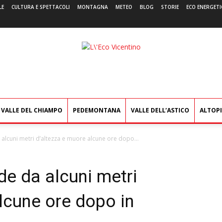
LE
CULTURA E SPETTACOLI
MONTAGNA
METEO
BLOG
STORIE
ECO ENERGETI
L'Eco
Vicentino
VALLE DEL CHIAMPO
PEDEMONTANA
VALLE DELL’ASTICO
ALTOP
alcuni metri d’altezza e muore alcune ore dopo...
de da alcuni metri
lcune ore dopo in