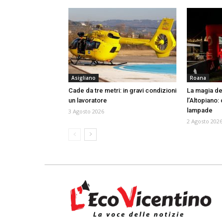
Asigliano
Roana
Cade da tre metri: in gravi condizioni
La magia de
un lavoratore
l’Altopiano: 
lampade
3 Agosto 2026
2 Agosto 202