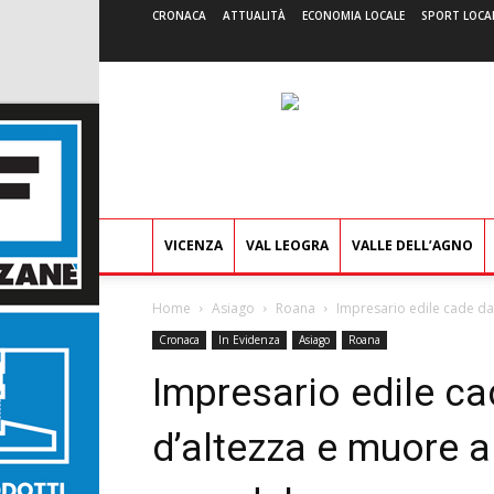
CRONACA
ATTUALITÀ
ECONOMIA LOCALE
SPORT LOCA
VICENZA
VAL LEOGRA
VALLE DELL’AGNO
Home
Asiago
Roana
Impresario edile cade da 
Cronaca
In Evidenza
Asiago
Roana
Impresario edile ca
d’altezza e muore a