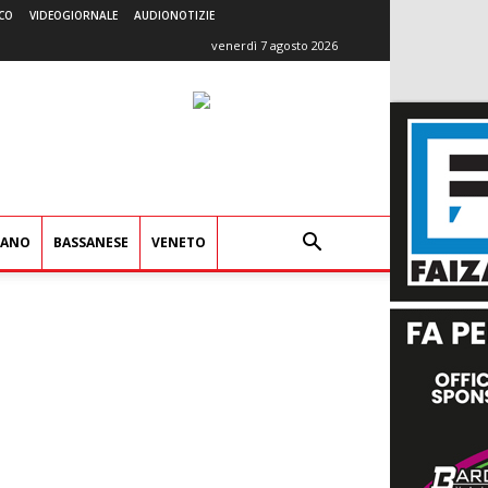
CO
VIDEOGIORNALE
AUDIONOTIZIE
venerdì 7 agosto 2026
IANO
BASSANESE
VENETO