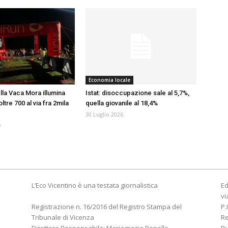
Economia locale
lla Vaca Mora illumina
Istat: disoccupazione sale al 5,7%,
oltre 700 al via fra 2mila
quella giovanile al 18,4%
30 Luglio 2026
6
L’Eco Vicentino è una testata giornalistica
Ed
vi
Registrazione n. 16/2016 del Registro Stampa del
P.
Tribunale di Vicenza
R