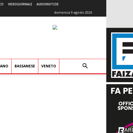
CO
VIDEOGIORNALE
AUDIONOTIZIE
domenica 9 agosto 2026
IANO
BASSANESE
VENETO