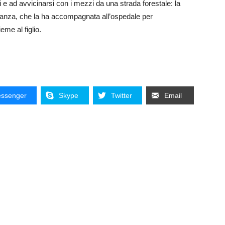
arli e ad avvicinarsi con i mezzi da una strada forestale: la
ulanza, che la ha accompagnata all’ospedale per
me al figlio.
ssenger
Skype
Twitter
Email