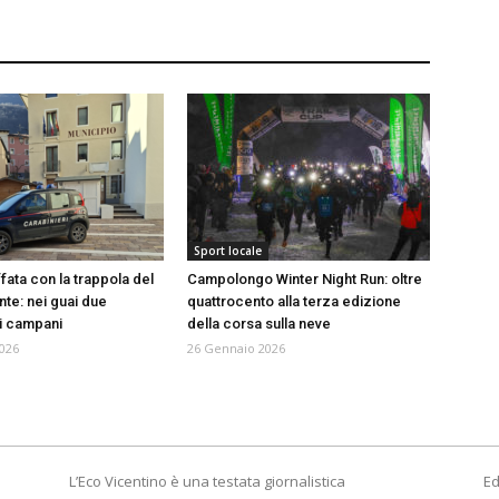
Sport locale
fata con la trappola del
Campolongo Winter Night Run: oltre
nte: nei guai due
quattrocento alla terza edizione
i campani
della corsa sulla neve
026
26 Gennaio 2026
L’Eco Vicentino è una testata giornalistica
Ed