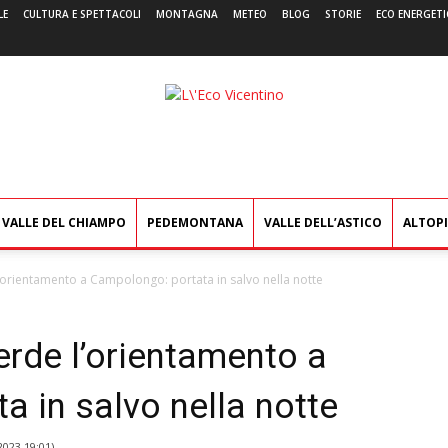
LE
CULTURA E SPETTACOLI
MONTAGNA
METEO
BLOG
STORIE
ECO ENERGETI
L'Eco
Vicentino
VALLE DEL CHIAMPO
PEDEMONTANA
VALLE DELL’ASTICO
ALTOP
’orientamento a Campolongo: portata in salvo nella notte
erde l’orientamento a
 in salvo nella notte
2023 19:01
)