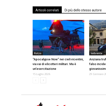
Articoli correlati
Di più dello stesso autore
Rotzo
Valbrenta
“Apocalypse Now” nei cieli vicentini,
Anziana truf
via vai di elicotteri militari. Ma è
falso incide
un’esercitazione
giovanissim
15 Luglio 2026
29 Gennaio 2