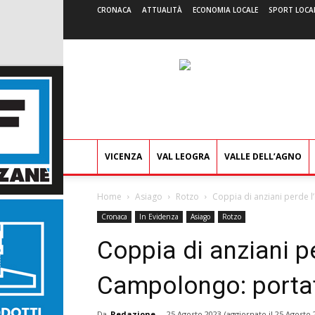
CRONACA
ATTUALITÀ
ECONOMIA LOCALE
SPORT LOCA
VICENZA
VAL LEOGRA
VALLE DELL’AGNO
Home
Asiago
Rotzo
Coppia di anziani perde l
Cronaca
In Evidenza
Asiago
Rotzo
Coppia di anziani p
Campolongo: portata
Da
Redazione
-
25 Agosto 2023
(aggiornato il
25 Agosto 