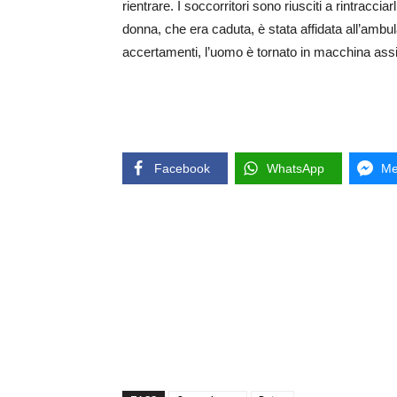
rientrare. I soccorritori sono riusciti a rintracci
donna, che era caduta, è stata affidata all’amb
accertamenti, l’uomo è tornato in macchina assie
Facebook
WhatsApp
Me