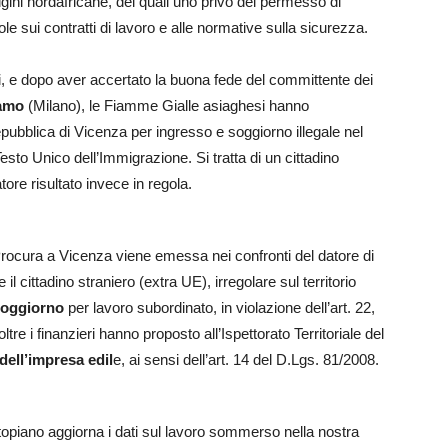
rigini nordafricane, dei quali uno privo del permesso di
le sui contratti di lavoro e alle normative sulla sicurezza.
ti, e dopo aver accertato la buona fede del committente dei
amo
(Milano), le Fiamme Gialle asiaghesi hanno
pubblica di Vicenza per ingresso e soggiorno illegale nel
l Testo Unico dell’Immigrazione. Si tratta di un cittadino
atore risultato invece in regola.
rocura a Vicenza viene emessa nei confronti del datore di
l cittadino straniero (extra UE), irregolare sul territorio
soggiorno
per lavoro subordinato, in violazione dell’art. 22,
e i finanzieri hanno proposto all’Ispettorato Territoriale del
dell’impresa edil
e, ai sensi dell’art. 14 del D.Lgs. 81/2008.
opiano aggiorna i dati sul lavoro sommerso nella nostra