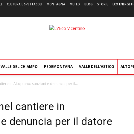
LE
CULTURA E SPETTACOLI
MONTAGNA
METEO
BLOG
STORIE
ECO ENERGETI
L'Eco
Vicentino
VALLE DEL CHIAMPO
PEDEMONTANA
VALLE DELL’ASTICO
ALTOP
tiere in Altopiano: sanzioni e denuncia per il...
el cantiere in
 e denuncia per il datore