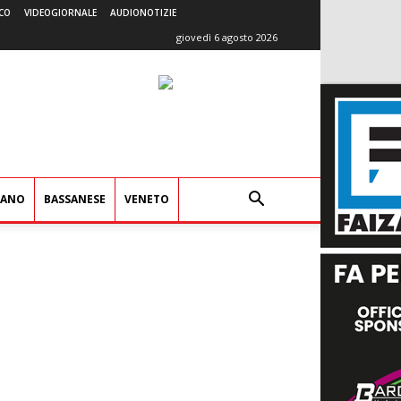
CO
VIDEOGIORNALE
AUDIONOTIZIE
giovedì 6 agosto 2026
IANO
BASSANESE
VENETO