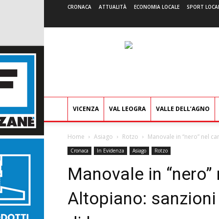
CRONACA
ATTUALITÀ
ECONOMIA LOCALE
SPORT LOCA
VICENZA
VAL LEOGRA
VALLE DELL’AGNO
Home
Asiago
Rotzo
Manovale in “nero” nel can
Cronaca
In Evidenza
Asiago
Rotzo
Manovale in “nero” n
Altopiano: sanzioni