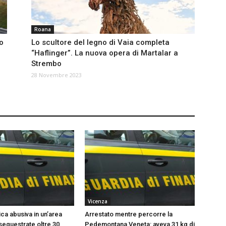
Roana
o
Lo scultore del legno di Vaia completa
“Haflinger”. La nuova opera di Martalar a
Strembo
28 Novembre 2023
Vicenza
ca abusiva in un’area
Arrestato mentre percorre la
 sequestrate oltre 30
Pedemontana Veneta: aveva 31 kg di