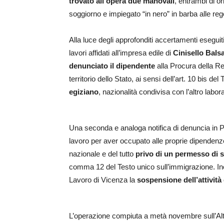
trovato all’opera due manovali
, entrambi di o
soggiorno e impiegato “in nero” in barba alle rego
Alla luce degli approfonditi accertamenti esegui
lavori affidati all’impresa edile di
Cinisello
Bals
denunciato
il dipendente
alla Procura della Re
territorio dello Stato, ai sensi dell’art. 10 bis de
egiziano
, nazionalità condivisa con l’altro labor
Una seconda e analoga notifica di denuncia in P
lavoro per aver occupato alle proprie dipendenze i
nazionale e del tutto
privo di un permesso di 
comma 12 del Testo unico sull’immigrazione. Inoltr
Lavoro di Vicenza la
sospensione dell’attività 
L’operazione compiuta a metà novembre sull’Alt