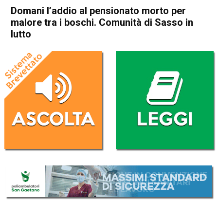
Domani l’addio al pensionato morto per
malore tra i boschi. Comunità di Sasso in
lutto
Home
Asiago
Asiago
Cronaca
In Evidenza
Lusiana Conco
Domani l’addio al pensionato
morto per malore tra i
boschi. Comunità di Sasso in
lutto
Da
Omar Dal Maso
4 Agosto 2025
(aggiornato il
4 Agosto 2025 19:32
)