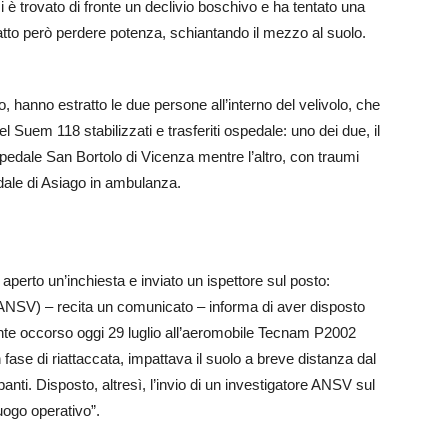
i è trovato di fronte un declivio boschivo e ha tentato una
 fatto però perdere potenza, schiantando il mezzo al suolo.
o, hanno estratto le due persone all’interno del velivolo, che
el Suem 118 stabilizzati e trasferiti ospedale: uno dei due, il
ospedale San Bortolo di Vicenza mentre l’altro, con traumi
edale di Asiago in ambulanza.
aperto un’inchiesta e inviato un ispettore sul posto:
(ANSV) – recita un comunicato – informa di aver disposto
idente occorso oggi 29 luglio all’aeromobile Tecnam P2002
 fase di riattaccata, impattava il suolo a breve distanza dal
anti. Disposto, altresì, l’invio di un investigatore ANSV sul
luogo operativo”.