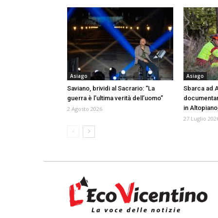
Asiago
Asiago
Saviano, brividi al Sacrario: “La
Sbarca ad As
guerra è l’ultima verità dell’uomo”
documentari
in Altopiano
2 Agosto 2026
27 Luglio 202