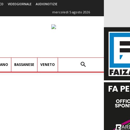
CO
VIDEOGIORNALE
AUDIONOTIZIE
mercoledì 5 agosto 2026
IANO
BASSANESE
VENETO