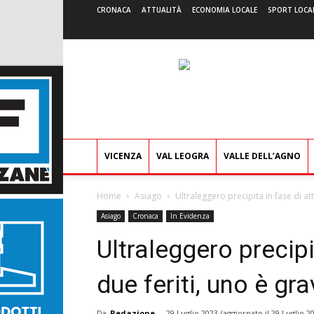
CRONACA
ATTUALITÀ
ECONOMIA LOCALE
SPORT LOCA
VICENZA
VAL LEOGRA
VALLE DELL’AGNO
Home
Asiago
Ultraleggero precipita in fase di at
Asiago
Cronaca
In Evidenza
Ultraleggero precipi
due feriti, uno è gr
Da
Redazione
-
29 Luglio 2023
(aggiornato il
29 Luglio 2