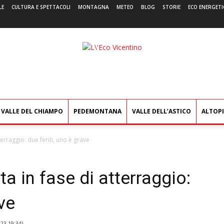
LE
CULTURA E SPETTACOLI
MONTAGNA
METEO
BLOG
STORIE
ECO ENERGETI
L'Eco
Vicentino
VALLE DEL CHIAMPO
PEDEMONTANA
VALLE DELL’ASTICO
ALTOP
terraggio: due feriti, uno è grave
ta in fase di atterraggio:
ave
023 19:34
)