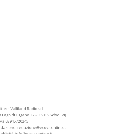
itore: Valliland Radio srl
a Lago di Lugano 27 – 36015 Schio (VI)
Iva 03945720245
edazione:
redazione@ecovicentino.it
bblicità:
info@ecovicentino.it