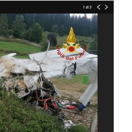
1
di 5