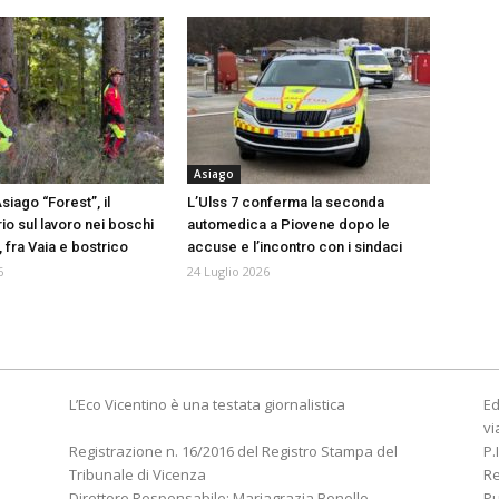
Asiago
iago “Forest”, il
L’Ulss 7 conferma la seconda
o sul lavoro nei boschi
automedica a Piovene dopo le
, fra Vaia e bostrico
accuse e l’incontro con i sindaci
6
24 Luglio 2026
L’Eco Vicentino è una testata giornalistica
Ed
vi
Registrazione n. 16/2016 del Registro Stampa del
P.
Tribunale di Vicenza
R
Direttore Responsabile: Mariagrazia Bonollo
Pu