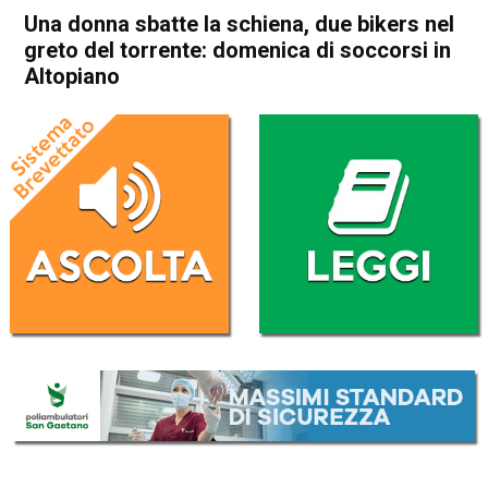
Una donna sbatte la schiena, due bikers nel
greto del torrente: domenica di soccorsi in
Altopiano
Home
Asiago
Asiago
Cronaca
Gallio
In Evidenza
Una donna sbatte la schiena,
due bikers nel greto del
torrente: domenica di
soccorsi in Altopiano
Da
Redazione
29 Giugno 2026
(aggiornato il
29 Giugno 2026 12:51
)