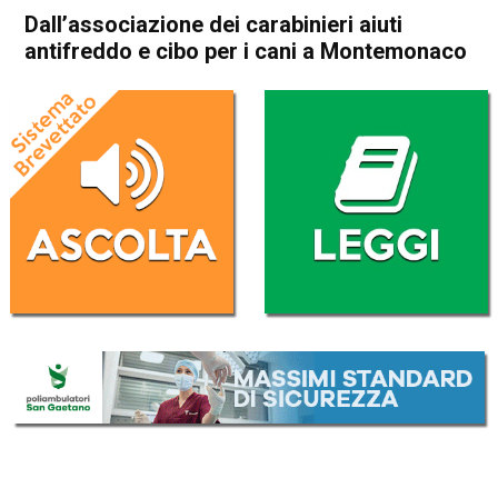
Dall’associazione dei carabinieri aiuti
antifreddo e cibo per i cani a Montemonaco
Home
Attualità
Attualità
In Evidenza
Bassano del Grappa
Marostica
Dall’associazione dei
carabinieri aiuti antifreddo e
cibo per i cani a
Montemonaco
Da
Redazione
1 Febbraio 2017
(aggiornato il
1 Febbraio 2017 14:49
)