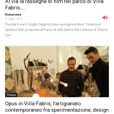
Al via la rassegna di film nel parco di Villa
Fabris....
Redazione
-
3 Luglio 2018
Prende il via il 5 luglio l’apprezzata rassegna estiva “Cinema in
Aperta Città” proposta al Parco di Villa Fabris dal Comune di Thiene
con...
Thiene
Opus in Villa Fabris, l’artigianato
contemporaneo fra sperimentazione, design