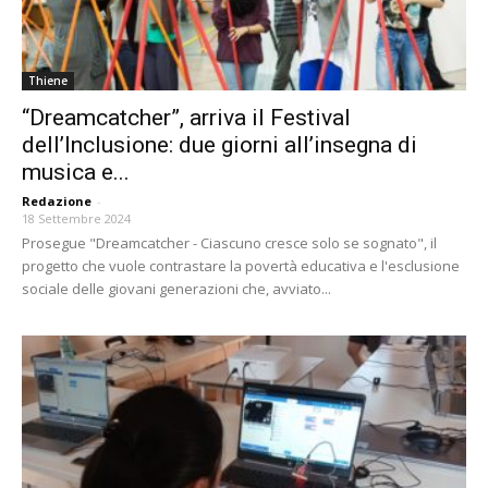
Thiene
“Dreamcatcher”, arriva il Festival
dell’Inclusione: due giorni all’insegna di
musica e...
Redazione
-
18 Settembre 2024
Prosegue "Dreamcatcher - Ciascuno cresce solo se sognato", il
progetto che vuole contrastare la povertà educativa e l'esclusione
sociale delle giovani generazioni che, avviato...