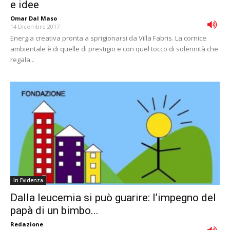
e idee
Omar Dal Maso
-
14 Dicembre 2017
Energia creativa pronta a sprigionarsi da Villa Fabris. La cornice
ambientale è di quelle di prestigio e con quel tocco di solennità che
regala...
In Evidenza
Dalla leucemia si può guarire: l’impegno del
papà di un bimbo...
Redazione
-