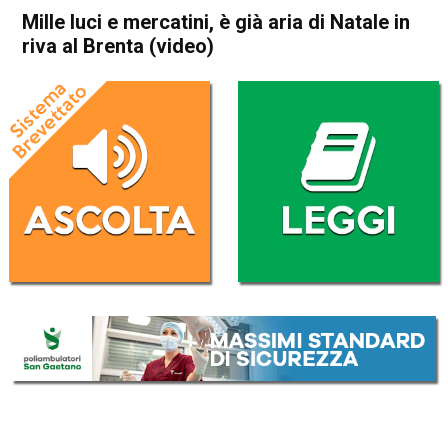
Mille luci e mercatini, è già aria di Natale in
riva al Brenta (video)
Home
Attualità
Attualità
Bassano del Grappa
In Evidenza
Mille luci e mercatini, è già
aria di Natale in riva al Brenta
(video)
Da
Redazione
20 Novembre 2016
(aggiornato il
21 Novembre 2016 13:17
)
ASCOLTA L'AUDIO