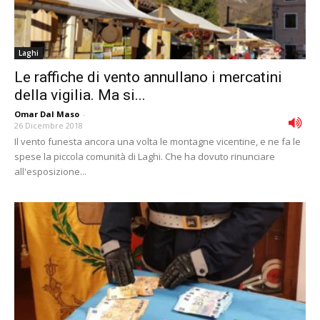
Laghi
Le raffiche di vento annullano i mercatini
della vigilia. Ma si...
Omar Dal Maso
-
26 Dicembre 2018
Il vento funesta ancora una volta le montagne vicentine, e ne fa le
spese la piccola comunità di Laghi. Che ha dovuto rinunciare
all'esposizione...