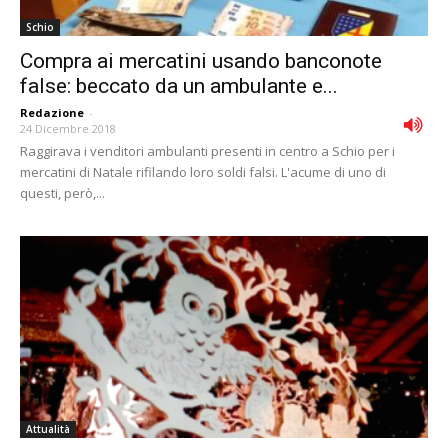
Schio
Compra ai mercatini usando banconote
false: beccato da un ambulante e...
Redazione
-
24 Dicembre 2018
Raggirava i venditori ambulanti presenti in centro a Schio per i
mercatini di Natale rifilando loro soldi falsi. L'acume di uno di
questi, però,...
Attualità