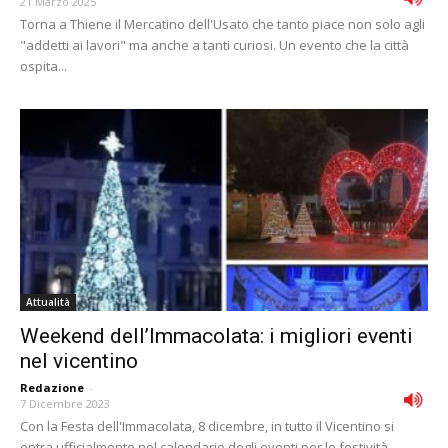
21 Marzo 2025
Torna a Thiene il Mercatino dell'Usato che tanto piace non solo agli
"addetti ai lavori" ma anche a tanti curiosi. Un evento che la città
ospita...
Attualità
Weekend dell’Immacolata: i migliori eventi
nel vicentino
Redazione
-
7 Dicembre 2023
Con la Festa dell'Immacolata, 8 dicembre, in tutto il Vicentino si
entra ufficialmente nel calendario degli eventi per le festività