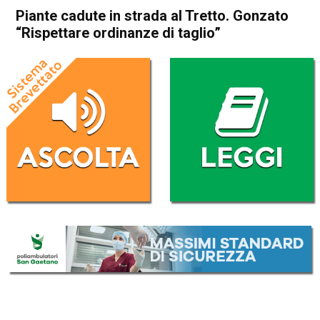
Piante cadute in strada al Tretto. Gonzato
“Rispettare ordinanze di taglio”
Home
Attualità
Attualità
In Evidenza
Schio
Piante cadute in strada al
Tretto. Gonzato “Rispettare
ordinanze di taglio”
Da
Federico Pozzer
12 Settembre 2017
(aggiornato il
12 Settembre 2017 19:06
)
ASCOLTA L'AUDIO