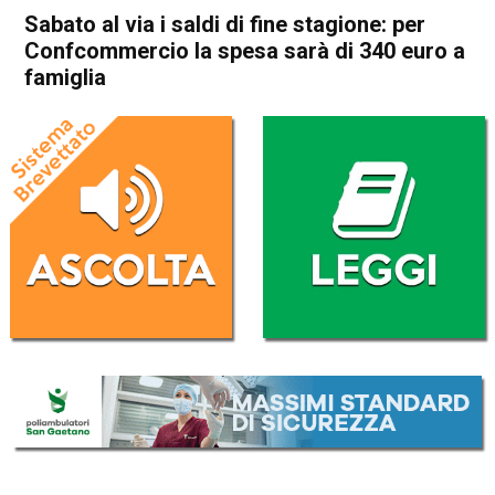
Sabato al via i saldi di fine stagione: per
Confcommercio la spesa sarà di 340 euro a
famiglia
Home
Attualità
Attualità
In Evidenza
Sabato al via i saldi di fine
stagione: per
Confcommercio la spesa
sarà di 340 euro a famiglia
Da
Redazione
29 Giugno 2017
(aggiornato il
25 Settembre 2017 21:40
)