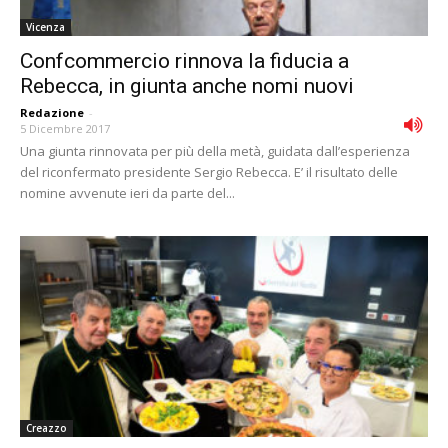
Vicenza
Confcommercio rinnova la fiducia a
Rebecca, in giunta anche nomi nuovi
Redazione
-
5 Dicembre 2017
Una giunta rinnovata per più della metà, guidata dall’esperienza
del riconfermato presidente Sergio Rebecca. E’ il risultato delle
nomine avvenute ieri da parte del...
Creazzo