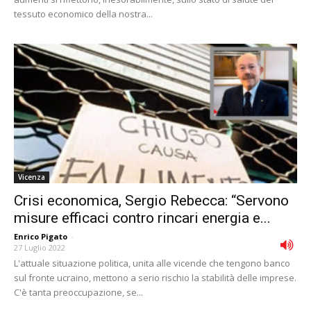
tessuto economico della nostra...
Vicenza
Crisi economica, Sergio Rebecca: “Servono
misure efficaci contro rincari energia e...
Enrico Pigato
-
27 Luglio 2022
L'attuale situazione politica, unita alle vicende che tengono banco
sul fronte ucraino, mettono a serio rischio la stabilità delle imprese.
C'è tanta preoccupazione, se...