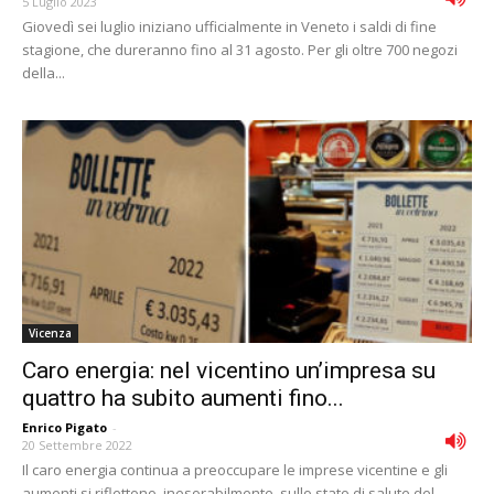
5 Luglio 2023
Giovedì sei luglio iniziano ufficialmente in Veneto i saldi di fine
stagione, che dureranno fino al 31 agosto. Per gli oltre 700 negozi
della...
Vicenza
Caro energia: nel vicentino un’impresa su
quattro ha subito aumenti fino...
Enrico Pigato
-
20 Settembre 2022
Il caro energia continua a preoccupare le imprese vicentine e gli
aumenti si riflettono, inesorabilmente, sullo stato di salute del