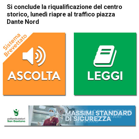
Si conclude la riqualificazione del centro
storico, lunedì riapre al traffico piazza
Dante Nord
Home
Attualità
Attualità
In Evidenza
Valdagno
Si conclude la riqualificazione
del centro storico, lunedì
riapre al traffico piazza Dante
Nord
Da
Redazione
4 Febbraio 2017
(aggiornato il
5 Febbraio 2017 18:51
)