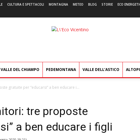
LE
CULTURA E SPETTACOLI
MONTAGNA
METEO
BLOG
STORIE
ECO ENERGETI
L'Eco
Vicentino
VALLE DEL CHIAMPO
PEDEMONTANA
VALLE DELL’ASTICO
ALTOP
ste gratuite per “educarsi” a ben educare i...
tori: tre proposte
si” a ben educare i figli
ggio 2020 19:21
)