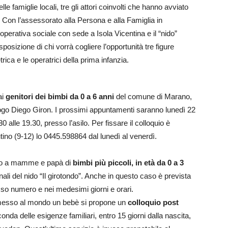
lle famiglie locali, tre gli attori coinvolti che hanno avviato
a. Con l’assessorato alla Persona e alla Famiglia in
perativa sociale con sede a Isola Vicentina e il “nido”
osizione di chi vorrà cogliere l’opportunità tre figure
ica e le operatrici della prima infanzia.
 ai
genitori dei bimbi da 0 a 6 anni
del comune di Marano,
cologo Diego Giron. I prossimi appuntamenti saranno lunedì 22
 alle 19.30, presso l’asilo. Per fissare il colloquio è
ino (9-12) lo 0445.598864 dal lunedì al venerdì.
so a mamme e papà di
bimbi più piccoli, in età da 0 a 3
nali del nido “Il girotondo”. Anche in questo caso è prevista
so numero e nei medesimi giorni e orari.
esso al mondo un bebè si propone un
colloquio post
onda delle esigenze familiari, entro 15 giorni dalla nascita,