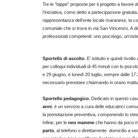
Tre le “tappe” proposte per il progetto a favore de
l’iniziativa, come detto a partecipazione gratuit
rappresentanza dell’ente locale maranese, la coo
comunale che si trova in via San Vincenzo. A disp
professionali competenti: uno psicologo, un’ostetr
Sportello di ascolto
. E’ istituito e quindi rivolto
per colloqui individuali di 45 minuti con lo psi
e 29 giugno, e lunedì 20 luglio, sempre dalle 17.30
necessario prenotare chiamando in orario mattut
Sportello pedagogico.
Dedicato in questo ca
anni
, è un servizio a cura delle educatrici comu
la prenotazione preventiva, componendo lo stes
Infine, per le
neo mamme
che hanno da poco m
parto
, al telefono o direttamente domicilio a sec