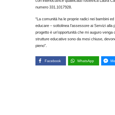
con interlocutrice qualificata l’ostetrica Laura 
numero 331.1017928.
“La comunità ha le proprie radici nei bambini ed è
educare – sottolinea l’assessore ai Servizi alla 
progetto è un’opportunità che mi auguro venga col
strutture educative sono da mesi chiuse, devono
pieno”.
Facebook
WhatsApp
Me