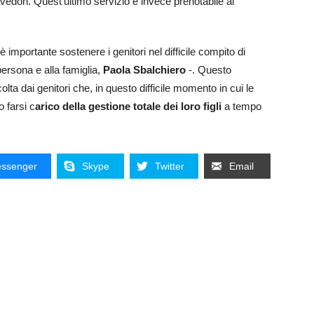
Cavedon. Quest’ultimo servizio è invece prenotabile al
 importante sostenere i genitori nel difficile compito di
persona e alla famiglia,
Paola Sbalchiero
-. Questo
ta dai genitori che, in questo difficile momento in cui le
 farsi c
arico della gestione totale dei loro figli
a tempo
ssenger
Skype
Twitter
Email