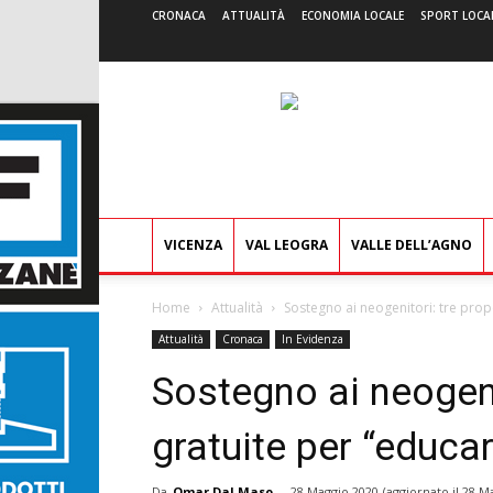
CRONACA
ATTUALITÀ
ECONOMIA LOCALE
SPORT LOCA
VICENZA
VAL LEOGRA
VALLE DELL’AGNO
Home
Attualità
Sostegno ai neogenitori: tre propo
Attualità
Cronaca
In Evidenza
Sostegno ai neogeni
gratuite per “educar
Da
Omar Dal Maso
-
28 Maggio 2020
(aggiornato il
28 Ma