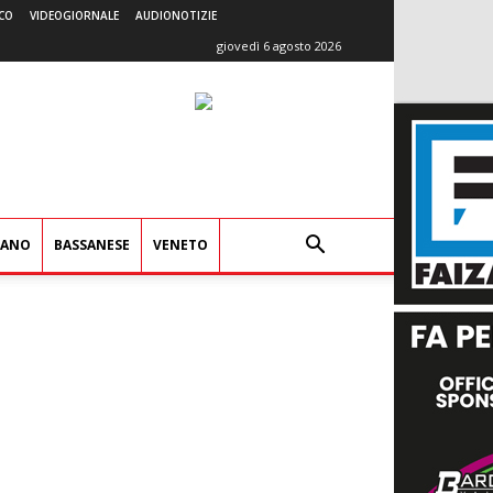
CO
VIDEOGIORNALE
AUDIONOTIZIE
giovedì 6 agosto 2026
IANO
BASSANESE
VENETO