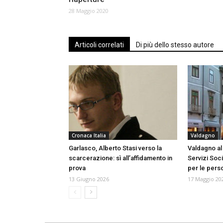
28 Maggio 2020
Articoli correlati
Di più dello stesso autore
Cronaca Italia
Valdagno
Garlasco, Alberto Stasi verso la
Valdagno al 
scarcerazione: sì all’affidamento in
Servizi Soci
prova
per le perso
13 Giugno 2026
17 Maggio 20