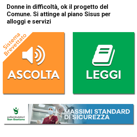
Donne in difficoltà, ok il progetto del
Comune. Si attinge al piano Sisus per
alloggi e servizi
Home
Thiene
Attualità
In Evidenza
Radio podcast
L'Eco dei Comuni
Publiredazionale
Thiene
Donne in difficoltà, ok il
progetto del Comune. Si
attinge al piano Sisus per
alloggi e servizi
Da
Redazione
13 Agosto 2024
(aggiornato il
13 Agosto 2024 17:34
)