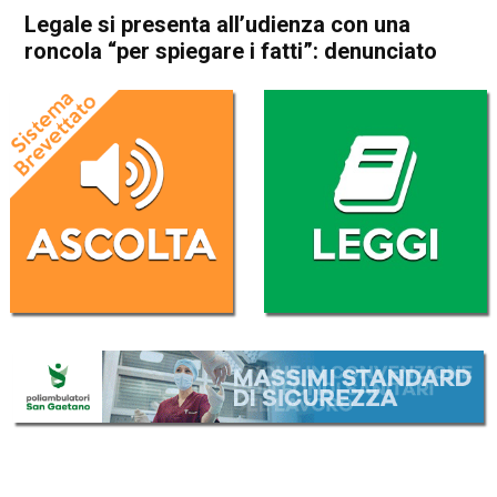
Legale si presenta all’udienza con una
roncola “per spiegare i fatti”: denunciato
Home
Vicenza
Cronaca
In Evidenza
Vicenza
Legale si presenta all’udienza
con una roncola “per
spiegare i fatti”: denunciato
Da
Redazione
28 Maggio 2020
(aggiornato il
28 Maggio 2020 19:18
)
ASCOLTA L'AUDIO