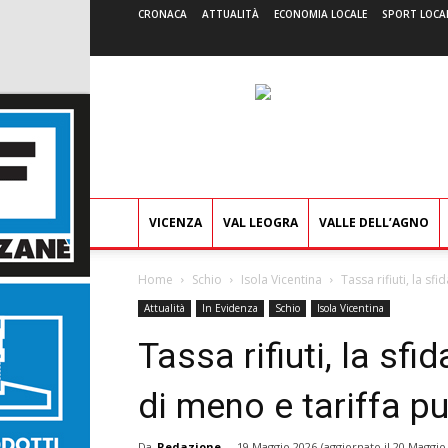
CRONACA
ATTUALITÀ
ECONOMIA LOCALE
SPORT LOCA
VICENZA
VAL LEOGRA
VALLE DELL’AGNO
Home
Schio
Isola Vicentina
Tassa rifiuti, la s
Attualità
In Evidenza
Schio
Isola Vicentina
Tassa rifiuti, la sfi
di meno e tariffa p
Da
Redazione
-
19 Maggio 2026
(aggiornato il
20 Maggio 