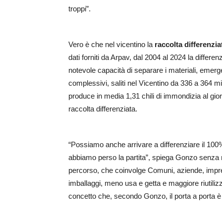
troppi”.
Vero è che nel vicentino la
raccolta differenzia
dati forniti da Arpav, dal 2004 al 2024 la differe
notevole capacità di separare i materiali, emerge
complessivi, saliti nel Vicentino da 336 a 364 mil
produce in media 1,31 chili di immondizia al gi
raccolta differenziata.
“Possiamo anche arrivare a differenziare il 100%
abbiamo perso la partita”, spiega Gonzo senza m
percorso, che coinvolge Comuni, aziende, impres
imballaggi, meno usa e getta e maggiore riutili
concetto che, secondo Gonzo, il porta a porta è