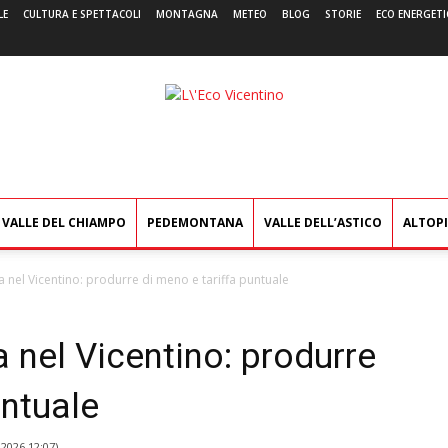
LE
CULTURA E SPETTACOLI
MONTAGNA
METEO
BLOG
STORIE
ECO ENERGETI
L'Eco
Vicentino
VALLE DEL CHIAMPO
PEDEMONTANA
VALLE DELL’ASTICO
ALTOP
fida nel Vicentino: produrre di meno e tariffa puntuale
da nel Vicentino: produrre
untuale
2026 12:07
)