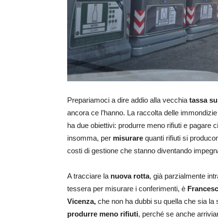
Prepariamoci a dire addio alla vecchia
tassa sui
ancora ce l’hanno. La raccolta delle immondizie
ha due obiettivi: produrre meno rifiuti e pagare c
insomma, per
misurare
quanti rifiuti si produco
costi di gestione che stanno diventando impegna
A tracciare la
nuova rotta
, già parzialmente int
tessera per misurare i conferimenti, è
Frances
Vicenza,
che non ha dubbi su quella che sia la 
produrre meno rifiuti
, perché se anche arrivia