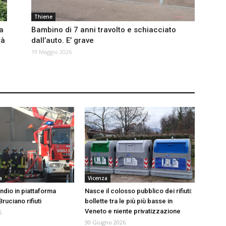
Thiene
a
Bambino di 7 anni travolto e schiacciato
tà
dall’auto. E’ grave
19 Maggio 2026
a
Vicenza
ndio in piattaforma
Nasce il colosso pubblico dei rifiuti:
ruciano rifiuti
bollette tra le più più basse in
Veneto e niente privatizzazione
6
30 Giugno 2026