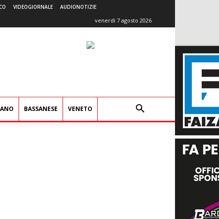
CO
VIDEOGIORNALE
AUDIONOTIZIE
venerdì 7 agosto 2026
IANO
BASSANESE
VENETO