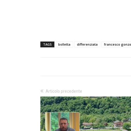
TAGS
bolletta
differenziata
francesco gonz
Articolo precedente