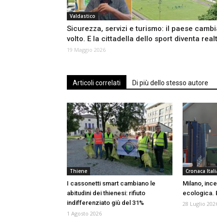
Valdastico
Sicurezza, servizi e turismo: il paese cambi
volto. E la cittadella dello sport diventa real
19 Maggio 2026
Articoli correlati
Di più dello stesso autore
Thiene
Cronaca Itali
I cassonetti smart cambiano le
Milano, ince
abitudini dei thienesi: rifiuto
ecologica. B
indifferenziato giù del 31%
28 Luglio 202
1 Agosto 2026