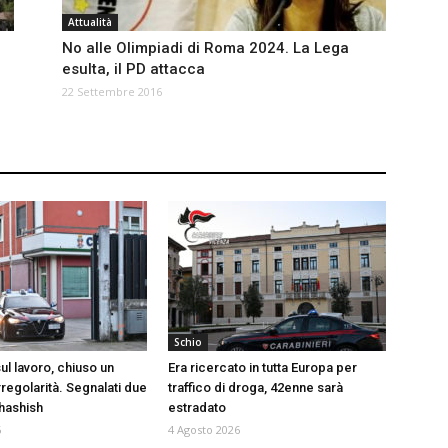
Attualità
No alle Olimpiadi di Roma 2024. La Lega
esulta, il PD attacca
22 Settembre 2016
Schio
ul lavoro, chiuso un
Era ricercato in tutta Europa per
rregolarità. Segnalati due
traffico di droga, 42enne sarà
 hashish
estradato
6
4 Agosto 2026