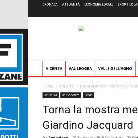
CRONACA
ATTUALITÀ
ECONOMIA LOCALE
SPORT LOCA
VICENZA
VAL LEOGRA
VALLE DELL’AGNO
Home
Attualità
Torna la mostra mercato delle o
Attualità
In Evidenza
Schio
Torna la mostra me
Giardino Jacquard
Da
Redazione
-
22 Settembre 2016
(aggiornato il
22 Set