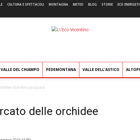
LE
CULTURA E SPETTACOLI
MONTAGNA
METEO
BLOG
STORIE
ECO ENERGETI
L'Eco
Vicentino
VALLE DEL CHIAMPO
PEDEMONTANA
VALLE DELL’ASTICO
ALTOP
rchidee Giardino Jacquard
rcato delle orchidee
tembre 2016 14:59
)