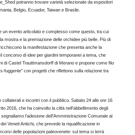
nte_Shed potranno trovare varietà selezionate da espositori
ermania, Belgio, Ecuador, Taiwan e Brasile.
re un evento articolato e complesso come questo, tra cui
la mostra e la premiazione delle orchidee più belle. Più di
a arricchiscono la manifestazione che presenta anche la
il concorso di idee per giardini temporanei a tema, che
ni di Castel Trauttmansdorff di Merano e propone come filo
 s-fuggente” con progetti che riflettono sulla relazione tra
 collaterali e incontri con il pubblico. Sabato 24 alle ore 16
to 2016, che ha coinvolto la città nell’abbellimento degli
ievo segnaliamo l’adesione dell’Amministrazione Comunale al
 dei Veneti Antichi, che prevede la riqualificazione in
percorsi delle popolazioni paleovenete: sul tema si terrà