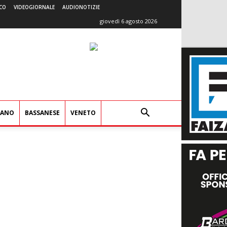
CO
VIDEOGIORNALE
AUDIONOTIZIE
giovedì 6 agosto 2026
IANO
BASSANESE
VENETO