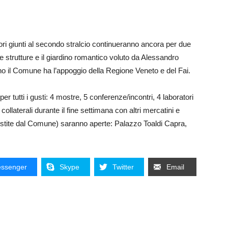
vori giunti al secondo stralcio continueranno ancora per due
a le strutture e il giardino romantico voluto da Alessandro
ino il Comune ha l’appoggio della Regione Veneto e del Fai.
per tutti i gusti: 4 mostre, 5 conferenze/incontri, 4 laboratori
collaterali durante il fine settimana con altri mercatini e
e gestite dal Comune) saranno aperte: Palazzo Toaldi Capra,
ssenger
Skype
Twitter
Email