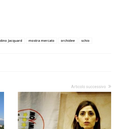
rdino Jacquard
mostra mercato
orchidee
schio
Articolo successivo