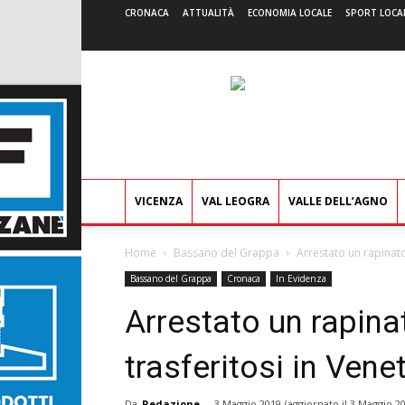
CRONACA
ATTUALITÀ
ECONOMIA LOCALE
SPORT LOCA
VICENZA
VAL LEOGRA
VALLE DELL’AGNO
Home
Bassano del Grappa
Arrestato un rapinator
Bassano del Grappa
Cronaca
In Evidenza
Arrestato un rapina
trasferitosi in Vene
Da
Redazione
-
3 Maggio 2019
(aggiornato il
3 Maggio 20