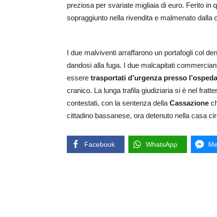
preziosa per svariate migliaia di euro. Ferito in 
sopraggiunto nella rivendita e malmenato dalla co
I due malviventi arraffarono un portafogli col denar
dandosi alla fuga. I due malcapitati commercianti
essere
trasportati d’urgenza presso l’ospeda
cranico. La lunga trafila giudiziaria si è nel fra
contestati, con la sentenza della
Cassazione
ch
cittadino bassanese, ora detenuto nella casa cir
Facebook
WhatsApp
Me