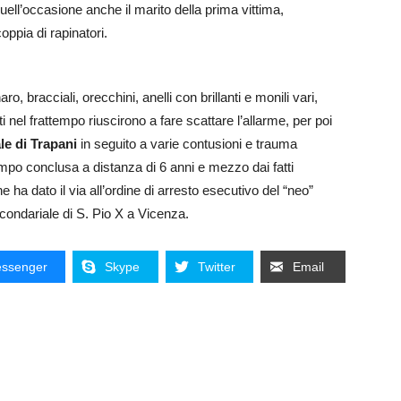
quell’occasione anche il marito della prima vittima,
ppia di rapinatori.
o, bracciali, orecchini, anelli con brillanti e monili vari,
 nel frattempo riuscirono a fare scattare l’allarme, per poi
le di Trapani
in seguito a varie contusioni e trauma
ttempo conclusa a distanza di 6 anni e mezzo dai fatti
e ha dato il via all’ordine di arresto esecutivo del “neo”
condariale di S. Pio X a Vicenza.
ssenger
Skype
Twitter
Email