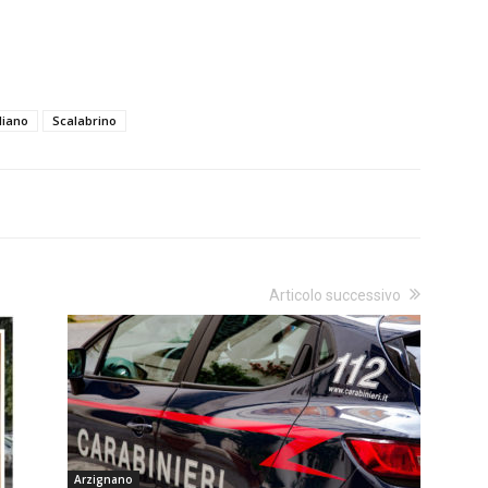
iliano
Scalabrino
Articolo successivo
Arzignano