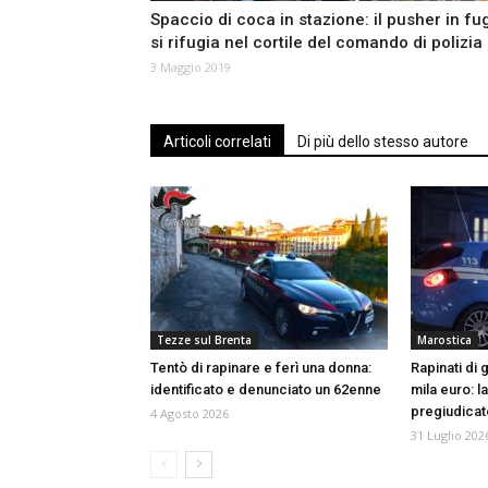
Spaccio di coca in stazione: il pusher in fu
si rifugia nel cortile del comando di polizia
3 Maggio 2019
Articoli correlati
Di più dello stesso autore
Tezze sul Brenta
Marostica
Tentò di rapinare e ferì una donna:
Rapinati di
identificato e denunciato un 62enne
mila euro: l
pregiudica
4 Agosto 2026
31 Luglio 202