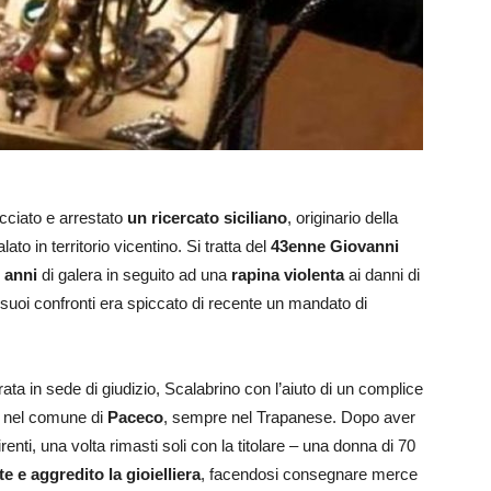
cciato e arrestato
un ricercato siciliano
, originario della
o in territorio vicentino. Si tratta del
43enne Giovanni
 anni
di galera in seguito ad una
rapina violenta
ai danni di
ei suoi confronti era spiccato di recente un mandato di
rata in sede di giudizio, Scalabrino con l’aiuto di un complice
e nel comune di
Paceco
, sempre nel Trapanese. Dopo aver
renti, una volta rimasti soli con la titolare – una donna di 70
e e aggredito la gioielliera
, facendosi consegnare merce