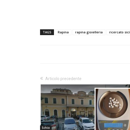
TAGS
Rapina
rapina gioielleria
ricercato sic
Articolo precedente
Schio