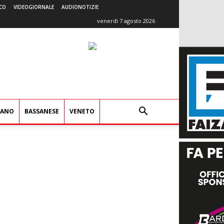
CO
VIDEOGIORNALE
AUDIONOTIZIE
venerdì 7 agosto 2026
IANO
BASSANESE
VENETO