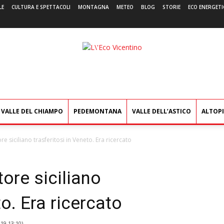
LE
CULTURA E SPETTACOLI
MONTAGNA
METEO
BLOG
STORIE
ECO ENERGETI
L'Eco
Vicentino
VALLE DEL CHIAMPO
PEDEMONTANA
VALLE DELL’ASTICO
ALTOP
e siciliano trasferitosi in Veneto. Era ricercato
tore siciliano
to. Era ricercato
19 13:10
)