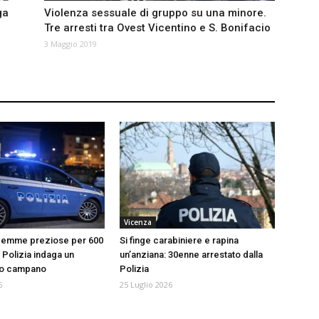
ga
Violenza sessuale di gruppo su una minore.
Tre arresti tra Ovest Vicentino e S. Bonifacio
3 Maggio 2019
Vicenza
 gemme preziose per 600
Si finge carabiniere e rapina
a Polizia indaga un
un’anziana: 30enne arrestato dalla
to campano
Polizia
6
25 Luglio 2026