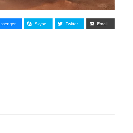
ssenger
Skype
Twitter
Email