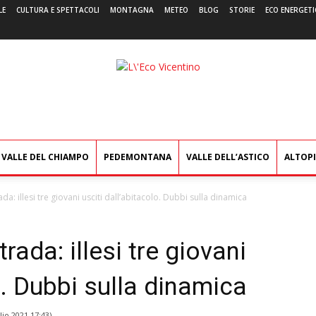
LE
CULTURA E SPETTACOLI
MONTAGNA
METEO
BLOG
STORIE
ECO ENERGETI
L'Eco
Vicentino
VALLE DEL CHIAMPO
PEDEMONTANA
VALLE DELL’ASTICO
ALTOP
ada: illesi tre giovani usciti dall’abitacolo. Dubbi sulla dinamica
rada: illesi tre giovani
o. Dubbi sulla dinamica
lio 2021 17:43
)