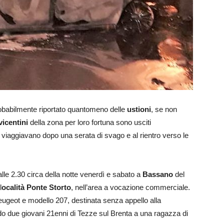
babilmente riportato quantomeno delle
ustioni
, se non
vicentini
della zona per loro fortuna sono usciti
ui viaggiavano dopo una serata di svago e al rientro verso le
alle 2.30 circa della notte venerdì e sabato a
Bassano
del
l
ocalità Ponte Storto
, nell’area a vocazione commerciale.
ugeot e modello 207, destinata senza appello alla
rdo due giovani 21enni di Tezze sul Brenta a una ragazza di