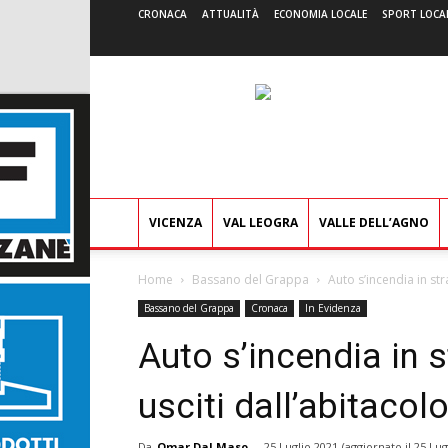
CRONACA
ATTUALITÀ
ECONOMIA LOCALE
SPORT LOCA
VICENZA
VAL LEOGRA
VALLE DELL’AGNO
Home
Bassano del Grappa
Auto s’incendia in str
Bassano del Grappa
Cronaca
In Evidenza
Auto s’incendia in st
usciti dall’abitacol
Da
Omar Dal Maso
-
25 Luglio 2021
(aggiornato il
25 Lug