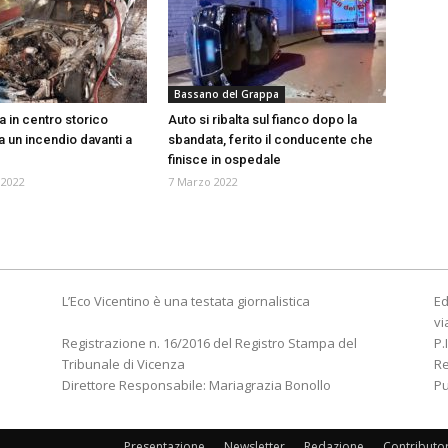
Bassano del Grappa
a in centro storico
Auto si ribalta sul fianco dopo la
a un incendio davanti a
sbandata, ferito il conducente che
finisce in ospedale
 2022
7 Marzo 2022
L’Eco Vicentino è una testata giornalistica
Ed
vi
Registrazione n. 16/2016 del Registro Stampa del
P.
Tribunale di Vicenza
R
Direttore Responsabile: Mariagrazia Bonollo
Pu
Presentazione
Newsletter
Redazione
Contributo