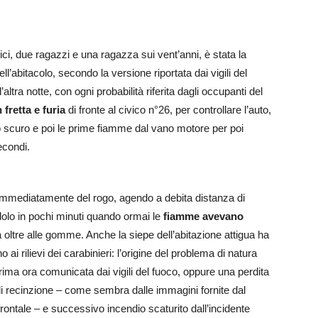
ci, due ragazzi e una ragazza sui vent’anni, è stata la
ll’abitacolo, secondo la versione riportata dai vigili del
ltra notte, con ogni probabilità riferita dagli occupanti del
 fretta e furia
di fronte al civico n°26, per controllare l’auto,
o scuro e poi le prime fiamme dal vano motore per poi
econdi.
i immediatamente del rogo, agendo a debita distanza di
ndolo in pochi minuti quando ormai le
fiamme avevano
 oltre alle gomme. Anche la siepe dell’abitazione attigua ha
o ai rilievi dei carabinieri: l’origine del problema di natura
rima ora comunicata dai vigili del fuoco, oppure una perdita
di recinzione – come sembra dalle immagini fornite dal
 frontale – e successivo incendio scaturito dall’incidente