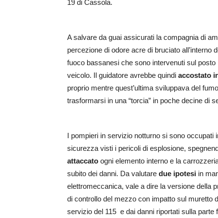
19 di Cassola.
A salvare da guai assicurati la compagnia di ami
percezione di odore acre di bruciato all’interno de
fuoco bassanesi che sono intervenuti sul posto l’a
veicolo. Il guidatore avrebbe quindi
accostato in
proprio mentre quest’ultima sviluppava del fum
trasformarsi in una “torcia” in poche decine di s
I pompieri in servizio notturno si sono occupat
sicurezza visti i pericoli di esplosione, spegne
attaccato
ogni elemento interno e la carrozzeria
subito dei danni. Da valutare
due ipotesi
in man
elettromeccanica, vale a dire la versione della p
di controllo del mezzo con impatto sul muretto 
servizio del 115 e dai danni riportati sulla parte