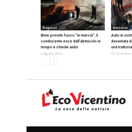
Breganze
Marostica
Bmw prende fuoco “in marcia”, il
Auto in sost
conducente esce dall’abitacolo in
devastata d
tempo e chiede aiuto
una trattoria
5 Agosto 2024
19 Dicembre