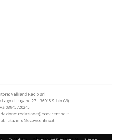
itore: Valliland Radio srl
a Lago di Lugano 27 – 36015 Schio (VI)
Iva 03945720245
edazione:
redazione@ecovicentino.it
bblicità:
info@ecovicentino.it
rs
Contattaci
Informazioni Commerciali
Privacy