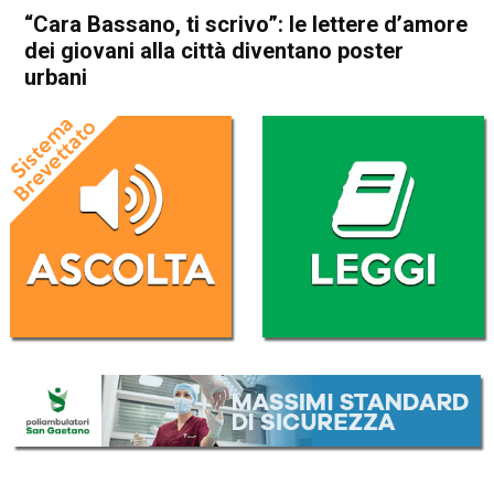
“Cara Bassano, ti scrivo”: le lettere d’amore
dei giovani alla città diventano poster
urbani
Home
Bassano del Grappa
Attualità
Bassano del Grappa
In Evidenza
“Cara Bassano, ti scrivo”: le
lettere d’amore dei giovani
alla città diventano poster
urbani
Da
Redazione
28 Aprile 2022
(aggiornato il
28 Aprile 2022 19:30
)