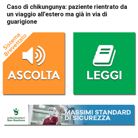
Caso di chikungunya: paziente rientrato da
un viaggio all’estero ma già in via di
guarigione
Home
Bassano del Grappa
Bassano del Grappa
Cronaca
In Evidenza
Caso di chikungunya:
paziente rientrato da un
viaggio all’estero ma già in
via di guarigione
Da
Redazione
10 Agosto 2025
(aggiornato il
10 Agosto 2025 15:59
)