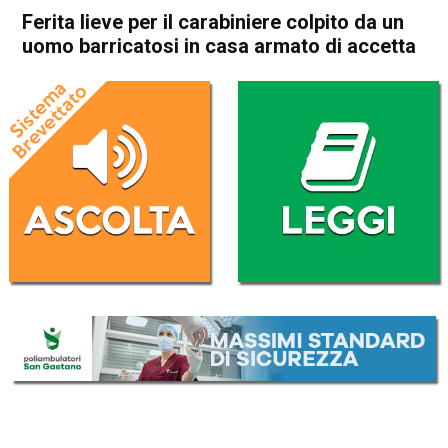
Ferita lieve per il carabiniere colpito da un
uomo barricatosi in casa armato di accetta
Home
Bassano del Grappa
Cassola
Bassano del Grappa
Cassola
Cronaca
In Evidenza
Ferita lieve per il carabiniere
colpito da un uomo
barricatosi in casa armato di
accetta
Da
Redazione
10 Dicembre 2018
(aggiornato il
10 Dicembre 2018 19:34
)