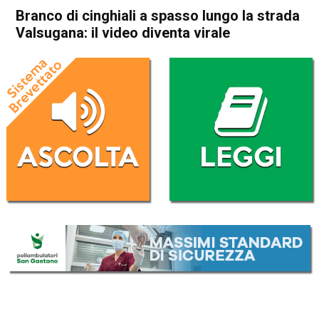
Branco di cinghiali a spasso lungo la strada
Valsugana: il video diventa virale
Home
Bassano del Grappa
Cismon del Grappa
Bassano del Grappa
Cismon del Grappa
Cronaca
In Evidenza
Branco di cinghiali a spasso
lungo la strada Valsugana: il
video diventa virale
Da
Redazione
26 Settembre 2019
(aggiornato il
26 Settembre 2019 13:54
)
ASCOLTA L'AUDIO