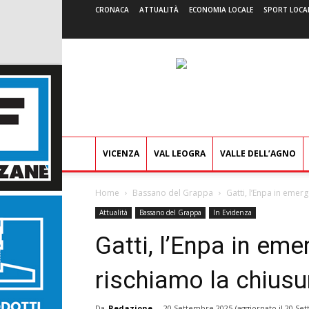
CRONACA
ATTUALITÀ
ECONOMIA LOCALE
SPORT LOCA
VICENZA
VAL LEOGRA
VALLE DELL’AGNO
Home
Bassano del Grappa
Gatti, l’Enpa in emerg
Attualità
Bassano del Grappa
In Evidenza
Gatti, l’Enpa in eme
rischiamo la chiusur
Da
Redazione
-
20 Settembre 2025
(aggiornato il
20 Set