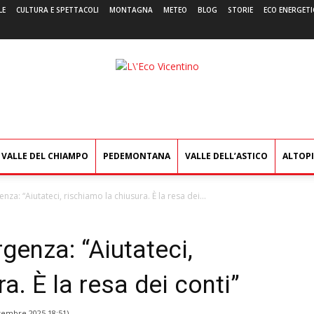
LE
CULTURA E SPETTACOLI
MONTAGNA
METEO
BLOG
STORIE
ECO ENERGETI
L'Eco
Vicentino
VALLE DEL CHIAMPO
PEDEMONTANA
VALLE DELL’ASTICO
ALTOP
enza: “Aiutateci, rischiamo la chiusura. È la resa dei...
rgenza: “Aiutateci,
a. È la resa dei conti”
tembre 2025 18:51
)