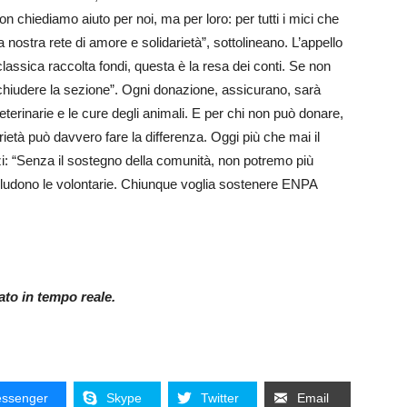
n chiediamo aiuto per noi, ma per loro: per tutti i mici che
 nostra rete di amore e solidarietà”, sottolineano. L’appello
ssica raccolta fondi, questa è la resa dei conti. Se non
 chiudere la sezione”. Ogni donazione, assicurano, sarà
terinarie e le cure degli animali. E per chi non può donare,
arietà può davvero fare la differenza. Oggi più che mai il
zi: “Senza il sostegno della comunità, non potremo più
concludono le volontarie. Chiunque voglia sostenere ENPA
nato in tempo reale.
ssenger
Skype
Twitter
Email