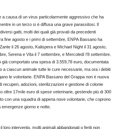
ne a causa di un virus particolarmente aggressivo che ha
 mentre in un terzo si è diffusa una grave parassitosi. Il
diversi gatti, molti dei quali già provati da precedenti
tra fine agosto e i primi di settembre, ENPA Bassano ha
 Zante il 26 agosto, Kalispera e Michael Night il 31 agosto,
bre, Serena e Vita il 7 settembre, e Mercoledì l’8 settembre.
 già comportato una spesa di 3.559,78 euro, documentata
o a ciascun animale tutte le cure necessarie, ma ora i debiti
spiegano le volontarie. ENPA Bassano del Grappa non è nuova
 di recuperi, adozioni, sterilizzazioni e gestione di colonie
to oltre 17mile euro di spese veterinarie, gestendo più di 300
 tutto con una squadra di appena nove volontarie, che coprono
a emergenze giorno e notte.
 loro intervento, molti animali abbandonati o feriti non