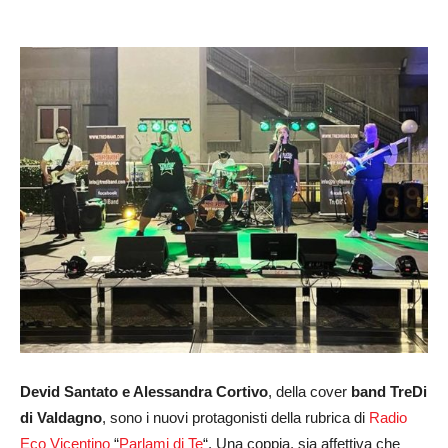
Devid Santato e Alessandra Cortivo
, della cover
band TreDi
di Valdagno
, sono i nuovi protagonisti della rubrica di
Radio
Eco Vicentino
“
Parlami di Te
“. Una coppia, sia affettiva che