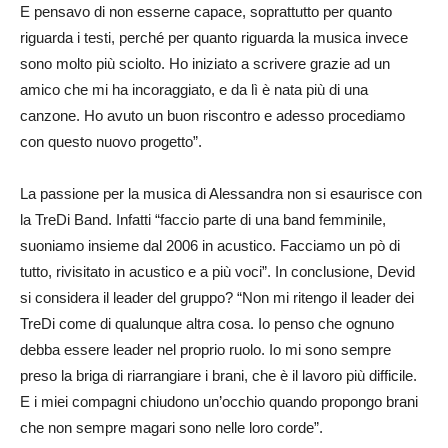
E pensavo di non esserne capace, soprattutto per quanto
riguarda i testi, perché per quanto riguarda la musica invece
sono molto più sciolto. Ho iniziato a scrivere grazie ad un
amico che mi ha incoraggiato, e da lì è nata più di una
canzone. Ho avuto un buon riscontro e adesso procediamo
con questo nuovo progetto”.
La passione per la musica di Alessandra non si esaurisce con
la TreDi Band. Infatti “faccio parte di una band femminile,
suoniamo insieme dal 2006 in acustico. Facciamo un pò di
tutto, rivisitato in acustico e a più voci”. In conclusione, Devid
si considera il leader del gruppo? “Non mi ritengo il leader dei
TreDi come di qualunque altra cosa. Io penso che ognuno
debba essere leader nel proprio ruolo. Io mi sono sempre
preso la briga di riarrangiare i brani, che è il lavoro più difficile.
E i miei compagni chiudono un’occhio quando propongo brani
che non sempre magari sono nelle loro corde”.