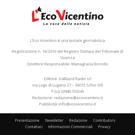
L’Eco Vicentino è una testata giornalistica
Registrazione n. 16/2016 del Registro Stampa del Tribunale di
Vicenza
Direttore Responsabile: Mariagrazia Bonollo
Editore: Valliland Radio srl
via Lago di Lugano 27 – 36015 Schio (VI)
P.Iva 03945720245
Redazione:
redazione@ecovicentino.it
Pubblicità:
info@ecovicentino.it
Presentazione
Newsletter
Redazione
Contributors
Contattaci
Informazioni Commerciali
Privacy