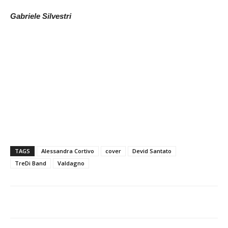
Gabriele Silvestri
TAGS
Alessandra Cortivo
cover
Devid Santato
TreDi Band
Valdagno