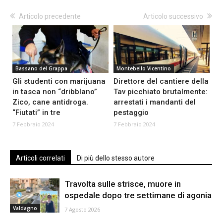
Articolo precedente
Articolo successivo
Bassano del Grappa
Montebello Vicentino
Gli studenti con marijuana
Direttore del cantiere della
in tasca non “dribblano”
Tav picchiato brutalmente:
Zico, cane antidroga.
arrestati i mandanti del
“Fiutati” in tre
pestaggio
7 Febbraio 2024
7 Febbraio 2024
Articoli correlati
Di più dello stesso autore
Travolta sulle strisce, muore in
ospedale dopo tre settimane di agonia
Valdagno
7 Agosto 2026