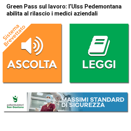
Green Pass sul lavoro: l’Ulss Pedemontana
abilita al rilascio i medici aziendali
Home
Bassano del Grappa
Attualità
Bassano del Grappa
In Evidenza
Green Pass sul lavoro: l’Ulss
Pedemontana abilita al
rilascio i medici aziendali
Da
Redazione
19 Ottobre 2021
(aggiornato il
19 Ottobre 2021 17:07
)
ASCOLTA L'AUDIO